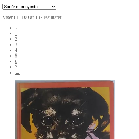
Sorteret
Viser 81–100 af 137 resultater
efter
←
seneste
1
2
3
4
5
6
7
→