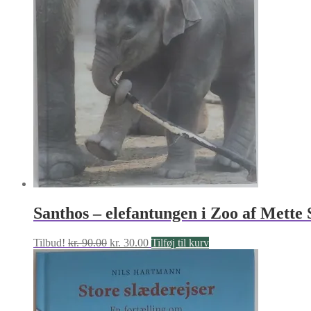
Santhos – elefantungen i Zoo af Mett
Den
Den
Tilbud!
kr.
90.00
kr.
30.00
Tilføj til kurv
oprindelige
aktuelle
pris
pris
var:
er:
kr. 90.00.
kr. 30.00.