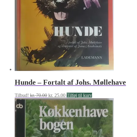
Hunde – Fortalt af Johs. Møllehave
Den
Den
Tilbud!
kr.
70.00
kr.
25.00
Tilføj til kurv
oprindelige
aktuelle
pris
pris
var:
er:
kr. 70.00.
kr. 25.00.