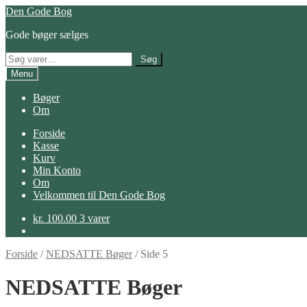
Spring
Spring
Den Gode Bog
til
til
Gode bøger sælges
navigation
indhold
Søg
Søg
efter:
Menu
Bøger
Om
Forside
Kasse
Kurv
Min Konto
Om
Velkommen til Den Gode Bog
kr.
100.00
3 varer
Forside
/
NEDSATTE Bøger
/
Side 5
NEDSATTE Bøger