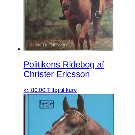
Politikens Ridebog af
Christer Ericsson
kr.
80.00
Tilføj til kurv