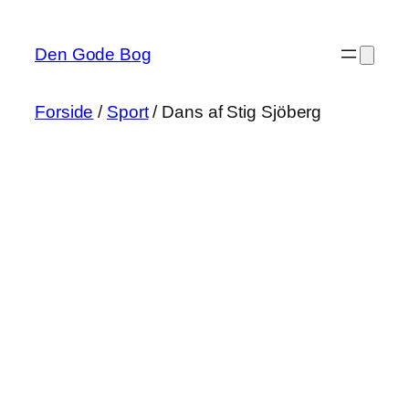
Spring
til
Den Gode Bog
indhold
Forside
/
Sport
/ Dans af Stig Sjöberg