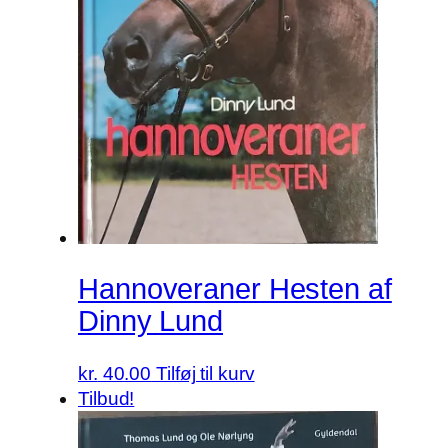
Hannoveraner Hesten af
Dinny Lund
kr.
40.00
Tilføj til kurv
Tilbud!