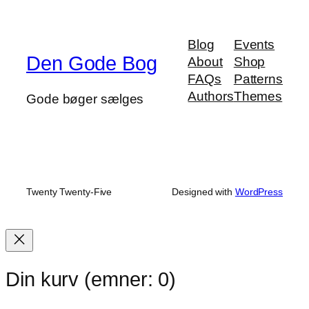
oprindelige
aktuelle
pris
pris
var:
er:
Blog
Events
Den Gode Bog
kr. 100.00.
kr. 99.99.
About
Shop
FAQs
Patterns
Authors
Themes
Gode bøger sælges
Twenty Twenty-Five
Designed with
WordPress
Din kurv
(emner: 0)