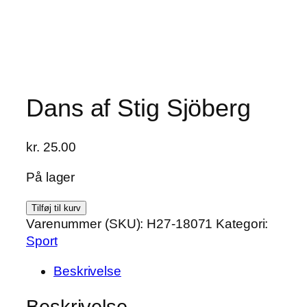
Dans af Stig Sjöberg
kr.
25.00
På lager
Dans
Tilføj til kurv
af
Varenummer (SKU):
H27-18071
Kategori:
Stig
Sport
Sjöberg
Beskrivelse
antal
Beskrivelse