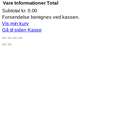
Vare
Informationer
Total
Subtotal
kr. 0.00
Varer
Forsendelse beregnes ved kassen.
Vis min kurv
i
Gå til siden Kasse
indkøbskurv