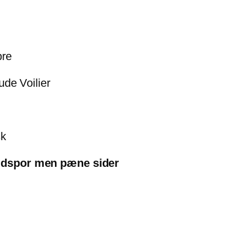
bre
ude Voilier
sk
lidspor men pæne sider