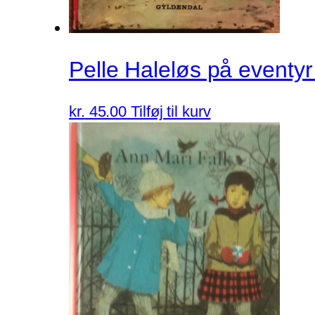
Pelle Haleløs på eventy
kr.
45.00
Tilføj til kurv