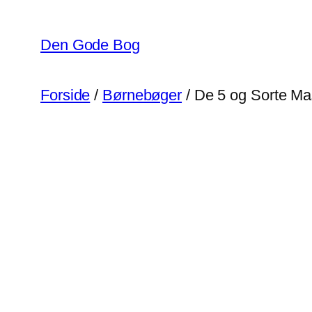
Spring
til
Den Gode Bog
indhold
Forside
/
Børnebøger
/ De 5 og Sorte Ma