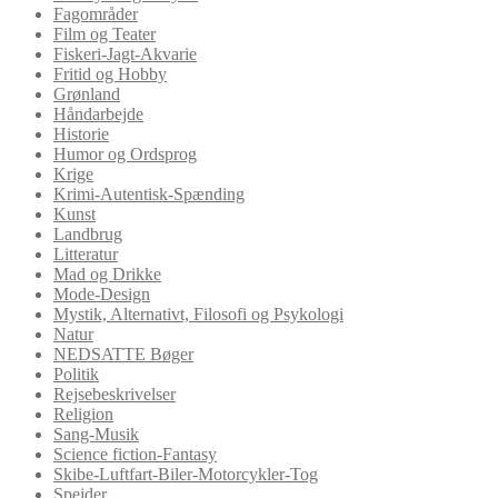
Fagområder
Film og Teater
Fiskeri-Jagt-Akvarie
Fritid og Hobby
Grønland
Håndarbejde
Historie
Humor og Ordsprog
Krige
Krimi-Autentisk-Spænding
Kunst
Landbrug
Litteratur
Mad og Drikke
Mode-Design
Mystik, Alternativt, Filosofi og Psykologi
Natur
NEDSATTE Bøger
Politik
Rejsebeskrivelser
Religion
Sang-Musik
Science fiction-Fantasy
Skibe-Luftfart-Biler-Motorcykler-Tog
Spejder