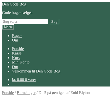
Spring
Spring
Den Gode Bog
til
til
Gode bøger sælges
navigation
indhold
Søg
Søg
efter:
Menu
Bøger
Om
Forside
Kasse
Kurv
Min Konto
Om
Velkommen til Den Gode Bog
kr.
0.00
0 varer
Forside
/
Børnebøger
/
De 5 på øen igen af Enid Blyton