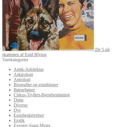
De 5 på
skatteøen af Enid Blyton
Varekategorier
Antik-Arkitektur
Arkæologi
Astrologi
Biografier og erindringer
Børnebøger
Cirkus-Trylleri-Bjergbestigning
Digte
Diverse
Dyr
Egnsbeskrivelser
Erotik
Eventyr-Sagn-Myter