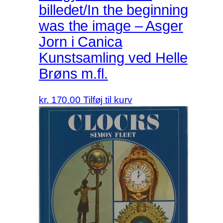
billedet/In the beginning
was the image – Asger
Jorn i Canica
Kunstsamling ved Helle
Brøns m.fl.
kr.
170.00
Tilføj til kurv