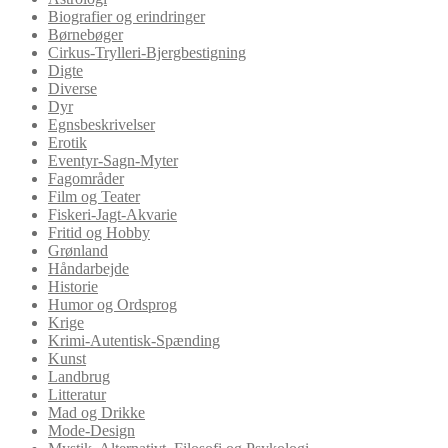
Biografier og erindringer
Børnebøger
Cirkus-Trylleri-Bjergbestigning
Digte
Diverse
Dyr
Egnsbeskrivelser
Erotik
Eventyr-Sagn-Myter
Fagområder
Film og Teater
Fiskeri-Jagt-Akvarie
Fritid og Hobby
Grønland
Håndarbejde
Historie
Humor og Ordsprog
Krige
Krimi-Autentisk-Spænding
Kunst
Landbrug
Litteratur
Mad og Drikke
Mode-Design