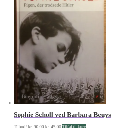
Sophie Scholl ved Barbara Beuys
Den
Den
Tilbud!
kr.
90.00
kr.
45.00
Tilføj til kurv