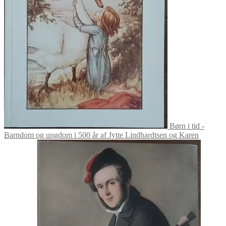
Børn i tid -
Barndom og ungdom i 500 år af Jytte Lindhardtsen og Karen