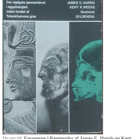
Du ser på:
Faraoerne i Røntgenlys af James E. Harris og Kent