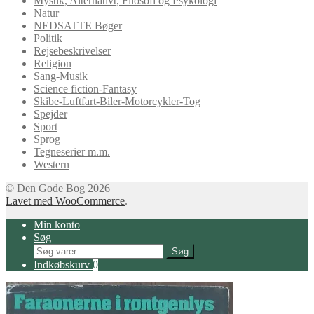
Mystik, Alternativt, Filosofi og Psykologi
Natur
NEDSATTE Bøger
Politik
Rejsebeskrivelser
Religion
Sang-Musik
Science fiction-Fantasy
Skibe-Luftfart-Biler-Motorcykler-Tog
Spejder
Sport
Sprog
Tegneserier m.m.
Western
© Den Gode Bog 2026
Lavet med WooCommerce
.
Min konto
Søg
Søg
Søg
efter:
Indkøbskurv
0