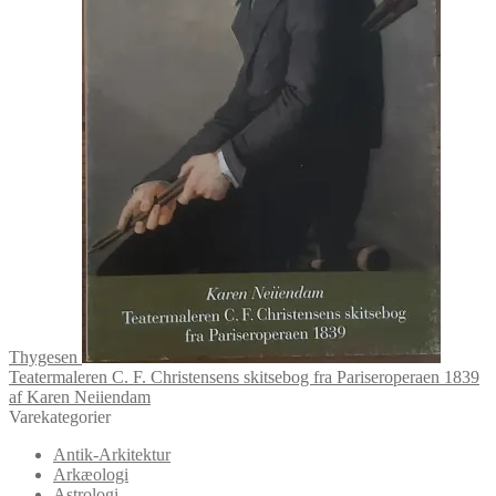
Thygesen
Teatermaleren C. F. Christensens skitsebog fra Pariseroperaen 1839
af Karen Neiiendam
Varekategorier
Antik-Arkitektur
Arkæologi
Astrologi