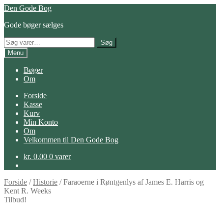
Spring
Spring
Den Gode Bog
til
til
Gode bøger sælges
navigation
indhold
Søg
Søg
efter:
Menu
Bøger
Om
Forside
Kasse
Kurv
Min Konto
Om
Velkommen til Den Gode Bog
kr.
0.00
0 varer
Forside
/
Historie
/
Faraoerne i Røntgenlys af James E. Harris og
Kent R. Weeks
Tilbud!