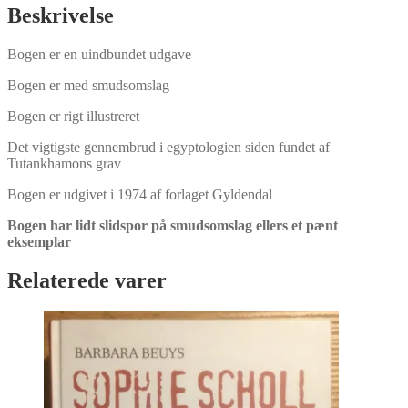
E.
Beskrivelse
Harris
og
Bogen er en uindbundet udgave
Kent
R.
Bogen er med smudsomslag
Weeks
antal
Bogen er rigt illustreret
Det vigtigste gennembrud i egyptologien siden fundet af
Tutankhamons grav
Bogen er udgivet i 1974 af forlaget Gyldendal
Bogen har lidt slidspor på smudsomslag ellers et pænt
eksemplar
Relaterede varer