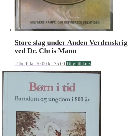
Store slag under Anden Verdenskrig
ved Dr. Chris Mann
Den
Den
Tilbud!
kr.
70.00
kr.
35.00
Tilføj til kurv
oprindelige
aktuelle
pris
pris
var:
er:
kr. 70.00.
kr. 35.00.