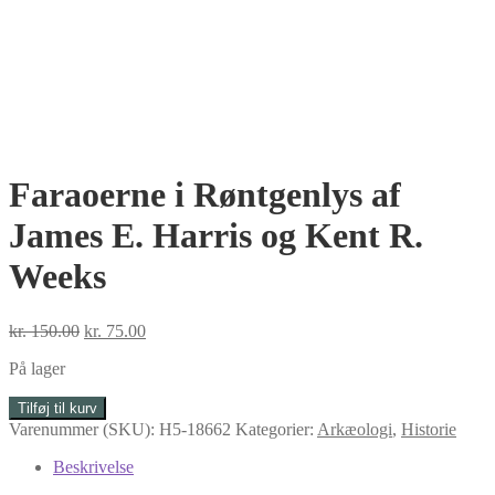
Faraoerne i Røntgenlys af
James E. Harris og Kent R.
Weeks
Den
Den
kr.
150.00
kr.
75.00
oprindelige
aktuelle
På lager
pris
pris
var:
er:
Faraoerne
Tilføj til kurv
kr. 150.00.
kr. 75.00.
i
Varenummer (SKU):
H5-18662
Kategorier:
Arkæologi
,
Historie
Røntgenlys
af
Beskrivelse
James