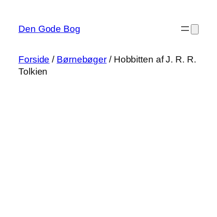
Spring
til
Den Gode Bog
indhold
Forside
/
Børnebøger
/ Hobbitten af J. R. R.
Tolkien