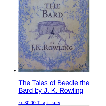
The Tales of Beedle the
Bard by J. K. Rowling
kr.
80.00
Tilføj til kurv