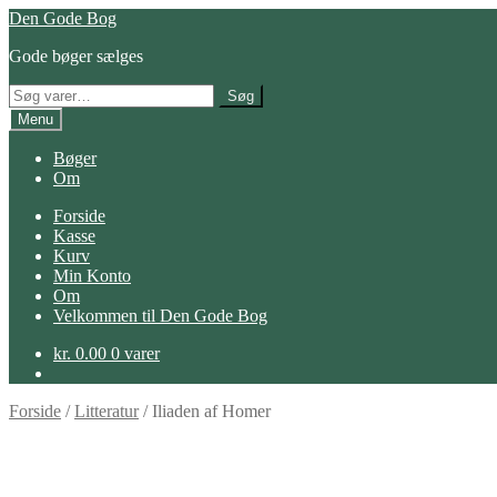
Spring
Spring
Den Gode Bog
til
til
Gode bøger sælges
navigation
indhold
Søg
Søg
efter:
Menu
Bøger
Om
Forside
Kasse
Kurv
Min Konto
Om
Velkommen til Den Gode Bog
kr.
0.00
0 varer
Forside
/
Litteratur
/
Iliaden af Homer