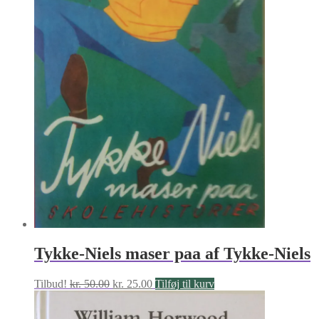
Tykke-Niels maser paa af Tykke-Niels
Den
Den
Tilbud!
kr.
50.00
kr.
25.00
Tilføj til kurv
oprindelige
aktuelle
pris
pris