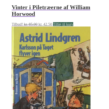
Vinter i Piletræerne af William
Horwood
Den
Den
Tilbud!
kr.
85.00
kr.
42.50
Tilføj til kurv
oprindelige
aktuelle
pris
pris
var:
er:
kr. 85.00.
kr. 42.50.