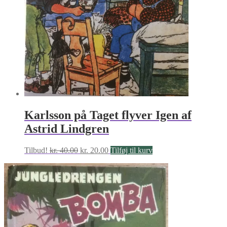
Karlsson på Taget flyver Igen af
Astrid Lindgren
Den
Den
Tilbud!
kr.
40.00
kr.
20.00
Tilføj til kurv
oprindelige
aktuelle
pris
pris
var:
er:
kr. 40.00.
kr. 20.00.