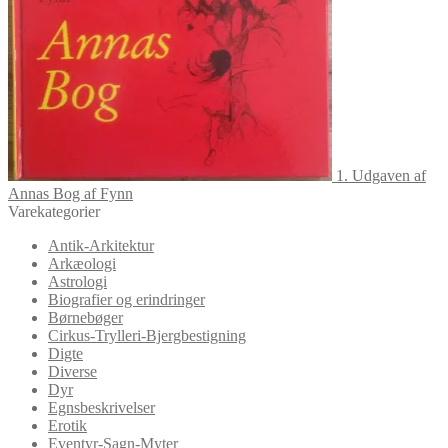
1. Udgaven af
Annas Bog af Fynn
Varekategorier
Antik-Arkitektur
Arkæologi
Astrologi
Biografier og erindringer
Børnebøger
Cirkus-Trylleri-Bjergbestigning
Digte
Diverse
Dyr
Egnsbeskrivelser
Erotik
Eventyr-Sagn-Myter