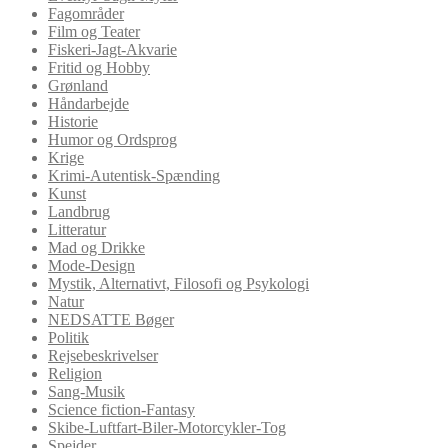
Fagområder
Film og Teater
Fiskeri-Jagt-Akvarie
Fritid og Hobby
Grønland
Håndarbejde
Historie
Humor og Ordsprog
Krige
Krimi-Autentisk-Spænding
Kunst
Landbrug
Litteratur
Mad og Drikke
Mode-Design
Mystik, Alternativt, Filosofi og Psykologi
Natur
NEDSATTE Bøger
Politik
Rejsebeskrivelser
Religion
Sang-Musik
Science fiction-Fantasy
Skibe-Luftfart-Biler-Motorcykler-Tog
Spejder