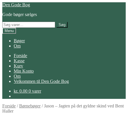
Spring
Spring
Den Gode Bog
til
til
Gode bøger sælges
navigation
indhold
Søg
Søg
efter:
Menu
Bøger
Om
Forside
Kasse
Kurv
Min Konto
Om
Velkommen til Den Gode Bog
kr.
0.00
0 varer
Forside
/
Børnebøger
/
Jason – Jagten på det gyldne skind ved Bent
Haller