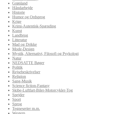
Grønland
Håndarbejde
Historie
Humor og Ordsprog
Krige
Krimi-Autentisk-Spænding
Kunst
Landbrug
Litteratur
Mad og Drikke
Mode-Design
Mystik, Alternativt, Filosofi og Psykologi
Natur
NEDSATTE Bøger
Politik
Rejsebeskrivelser
Religion
Sang-Musik
Science fiction-Fantasy
Skibe-Luftfart-Biler-Motorcykler-Tog
Spejder
Sport
Sprog
Tegneserier m.m.
Western