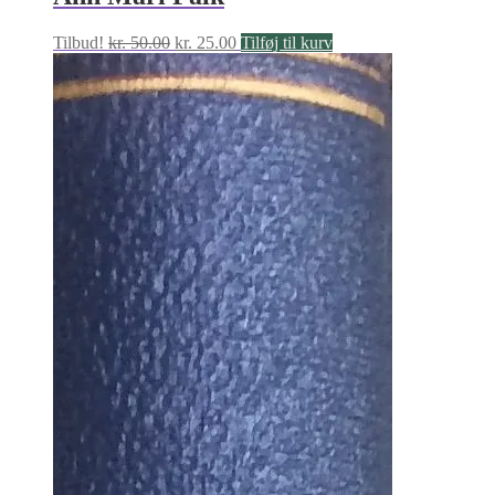
Den
Den
Tilbud!
kr.
50.00
kr.
25.00
Tilføj til kurv
oprindelige
aktuelle
pris
pris
var:
er:
kr. 50.00.
kr. 25.00.