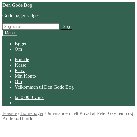
Spring
Spring
Den Gode Bog
til
til
Gode bøger sælges
navigation
indhold
Søg
Søg
efter:
Menu
Bøger
Om
Forside
Kasse
Kurv
Min Konto
Om
Velkommen til Den Gode Bog
kr.
0.00
0 varer
Forside
/
Børnebøger
/
Julemanden helt Privat af Peter Gaymann og
Andreas Hauffe