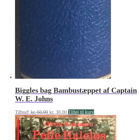
Biggles bag Bambustæppet af Captain
W. E. Johns
Den
Den
Tilbud!
kr.
60.00
kr.
30.00
Tilføj til kurv
oprindelige
aktuelle
pris
pris
var:
er:
kr. 60.00.
kr. 30.00.