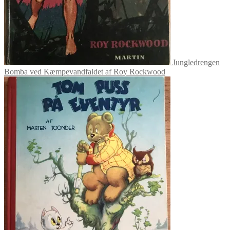
Jungledrengen
Bomba ved Kæmpevandfaldet af Roy Rockwood