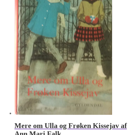
Mere om Ulla og Frøken Kissejav af
Ann Mari Falk