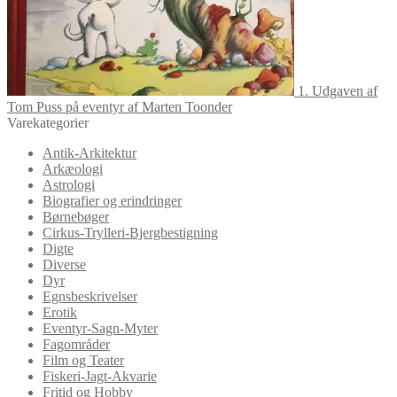
1. Udgaven af
Tom Puss på eventyr af Marten Toonder
Varekategorier
Antik-Arkitektur
Arkæologi
Astrologi
Biografier og erindringer
Børnebøger
Cirkus-Trylleri-Bjergbestigning
Digte
Diverse
Dyr
Egnsbeskrivelser
Erotik
Eventyr-Sagn-Myter
Fagområder
Film og Teater
Fiskeri-Jagt-Akvarie
Fritid og Hobby