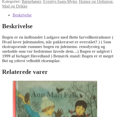
Kategorier:
Børnebøger
,
Eventyr-Sagn-Myter
,
Humor og Ordsprog
,
Mad og Drikke
Beskrivelse
Beskrivelse
Bogen er en indbundet 1.udgave med flotte farveillustrationer (
Hvad laver julemanden, når pakkeræset er overstået? ) ( Som
ekstrapræmie rummer bogen en julemenu- rensdyrsteg og
snebolde som vor bedstemor lavede dem…) Bogen er udgivet i
1999 af forlaget Hovedland ) Bemærk stand: Bogen er et meget
flot og yderst velholdt eksemplar.
Relaterede varer