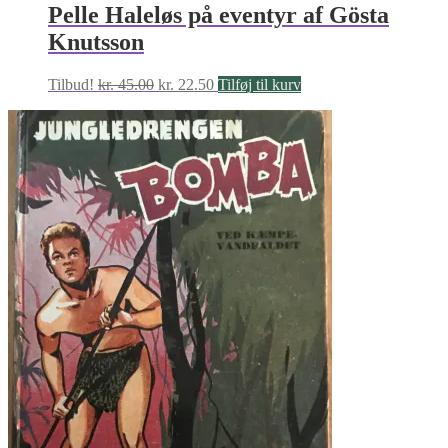
Pelle Haleløs på eventyr af Gösta
Knutsson
Den
Den
Tilbud!
kr.
45.00
kr.
22.50
Tilføj til kurv
oprindelige
aktuelle
pris
pris
var:
er:
kr. 45.00.
kr. 22.50.