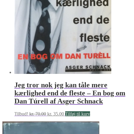
Jeg tror nok jeg kan tåle mere
kærlighed end de fleste – En bog om
Dan Túrell af Asger Schnack
Den
Den
Tilbud!
kr.
70.00
kr.
35.00
Tilføj til kurv
oprindelige
aktuelle
pris
pris
var:
er: