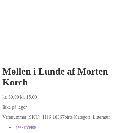
Møllen i Lunde af Morten
Korch
Den
Den
kr.
30.00
kr.
15.00
oprindelige
aktuelle
Ikke på lager
pris
pris
var:
er:
Varenummer (SKU):
H16-18367birte
Kategori:
Litteratur
kr. 30.00.
kr. 15.00.
Beskrivelse