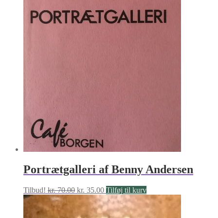
Portrætgalleri af Benny Andersen
Den
Den
Tilbud!
kr.
70.00
kr.
35.00
Tilføj til kurv
oprindelige
aktuelle
pris
pris
var:
er: