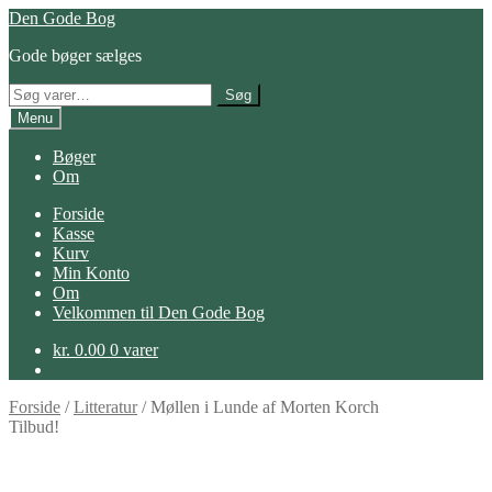
Spring
Spring
Den Gode Bog
til
til
Gode bøger sælges
navigation
indhold
Søg
Søg
efter:
Menu
Bøger
Om
Forside
Kasse
Kurv
Min Konto
Om
Velkommen til Den Gode Bog
kr.
0.00
0 varer
Forside
/
Litteratur
/
Møllen i Lunde af Morten Korch
Tilbud!