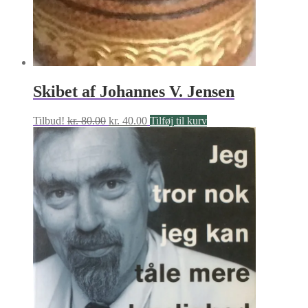
Skibet af Johannes V. Jensen
Den
Den
Tilbud!
kr.
80.00
kr.
40.00
Tilføj til kurv
oprindelige
aktuelle
pris
pris
var:
er:
kr. 80.00.
kr. 40.00.