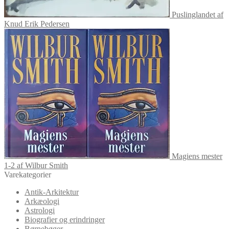
Puslinglandet af
Knud Erik Pedersen
Magiens mester
1-2 af Wilbur Smith
Varekategorier
Antik-Arkitektur
Arkæologi
Astrologi
Biografier og erindringer
Børnebøger