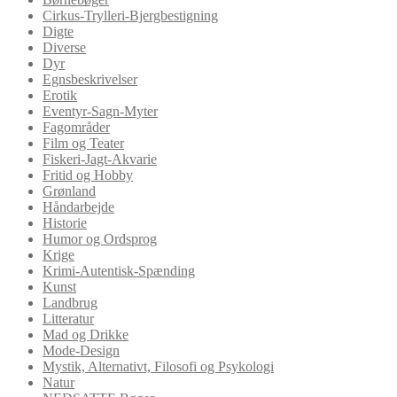
Cirkus-Trylleri-Bjergbestigning
Digte
Diverse
Dyr
Egnsbeskrivelser
Erotik
Eventyr-Sagn-Myter
Fagområder
Film og Teater
Fiskeri-Jagt-Akvarie
Fritid og Hobby
Grønland
Håndarbejde
Historie
Humor og Ordsprog
Krige
Krimi-Autentisk-Spænding
Kunst
Landbrug
Litteratur
Mad og Drikke
Mode-Design
Mystik, Alternativt, Filosofi og Psykologi
Natur