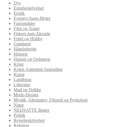
Dyr
Egnsbeskrivelser
Erotik
Eventyr-Sagn-Myter
Fagområder
Film og Teater
Fiskeri-Jagt-Akvarie
Fritid og Hobby
Grønland
Håndarbejde
Historie
Humor og Ordsprog
Krige
Krimi-Autentisk-Spænding
Kunst
Landbrug
Litteratur
Mad og Drikke
Mode-Design
Mystik, Alternativt, Filosofi og Psykologi
Natur
NEDSATTE Bøger
Politik
Rejsebeskrivelser
Religion