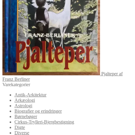
Pjalteper af
Franz Berliner
Varekategorier
Antik-Arkitektur
Arkæologi
Astrologi
Biografier og erindringer
Børnebøger
Cirkus-Trylleri-Bjergbestigning
Digte
Diverse