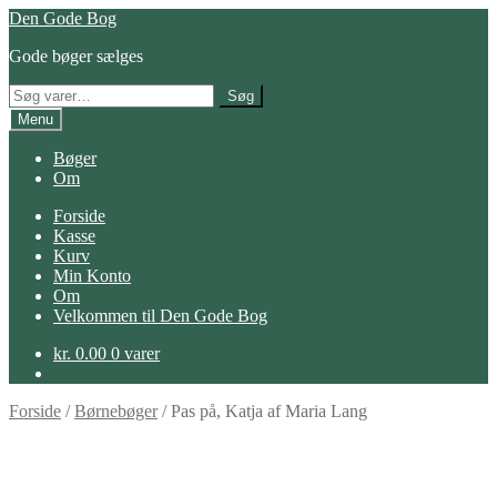
Spring
Spring
Den Gode Bog
til
til
Gode bøger sælges
navigation
indhold
Søg
Søg
efter:
Menu
Bøger
Om
Forside
Kasse
Kurv
Min Konto
Om
Velkommen til Den Gode Bog
kr.
0.00
0 varer
Forside
/
Børnebøger
/
Pas på, Katja af Maria Lang