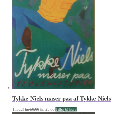
Tykke-Niels maser paa af Tykke-Niels
Den
Den
Tilbud!
kr.
50.00
kr.
25.00
Tilføj til kurv
oprindelige
aktuelle