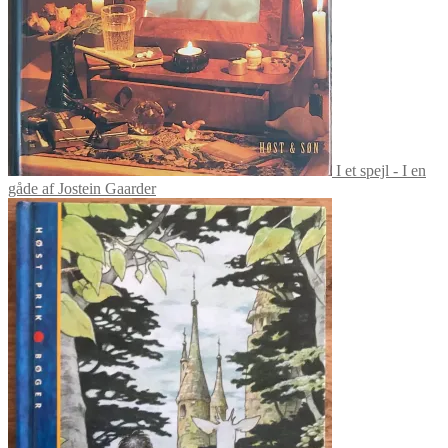
I et spejl - I en
gåde af Jostein Gaarder