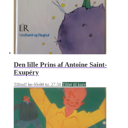
Den lille Prins af Antoine Saint-
Exupéry
Den
Den
Tilbud!
kr.
55.00
kr.
27.50
Tilføj til kurv
oprindelige
aktuelle
pris
pris
var:
er:
kr. 55.00.
kr. 27.50.