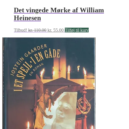
Det vingede Mørke af William
Heinesen
Den
Den
Tilbud!
kr.
110.00
kr.
55.00
Tilføj til kurv
oprindelige
aktuelle
pris
pris
var:
er:
kr. 110.00.
kr. 55.00.