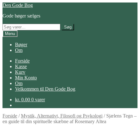
Spring
Spring
Den Gode Bog
til
til
Gode bøger sælges
navigation
indhold
Søg
Søg
efter:
Menu
Bøger
Om
Forside
Kasse
Kurv
Min Konto
Om
Velkommen til Den Gode Bog
kr.
0.00
0 varer
Forside
/
Mystik, Alternativt, Filosofi og Psykologi
/
Sjælens Tegn –
en guide til din spirituelle skæbne af Rosemary Altea