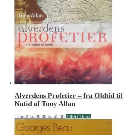
Alverdens Profetier – fra Oldtid til
Nutid af Tony Allan
Den
Den
Tilbud!
kr.
90.00
kr.
45.00
Tilføj til kurv
oprindelige
aktuelle
pris
pris
var:
er: