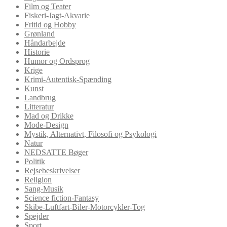
Film og Teater
Fiskeri-Jagt-Akvarie
Fritid og Hobby
Grønland
Håndarbejde
Historie
Humor og Ordsprog
Krige
Krimi-Autentisk-Spænding
Kunst
Landbrug
Litteratur
Mad og Drikke
Mode-Design
Mystik, Alternativt, Filosofi og Psykologi
Natur
NEDSATTE Bøger
Politik
Rejsebeskrivelser
Religion
Sang-Musik
Science fiction-Fantasy
Skibe-Luftfart-Biler-Motorcykler-Tog
Spejder
Sport