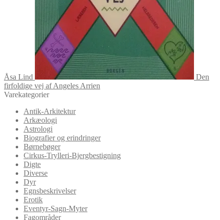
Åsa Lind
Den
firfoldige vej af Angeles Arrien
Varekategorier
Antik-Arkitektur
Arkæologi
Astrologi
Biografier og erindringer
Børnebøger
Cirkus-Trylleri-Bjergbestigning
Digte
Diverse
Dyr
Egnsbeskrivelser
Erotik
Eventyr-Sagn-Myter
Fagområder