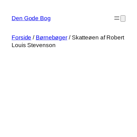
Spring
til
Den Gode Bog
indhold
Forside
/
Børnebøger
/ Skatteøen af Robert
Louis Stevenson