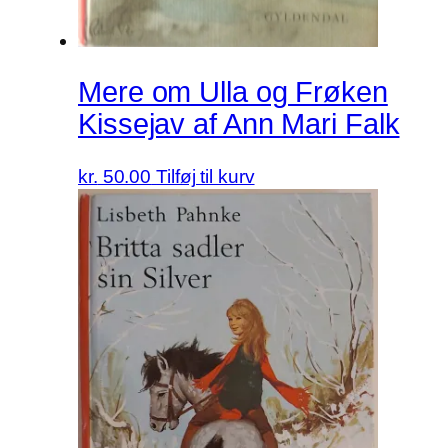
Mere om Ulla og Frøken
Kissejav af Ann Mari Falk
kr.
50.00
Tilføj til kurv