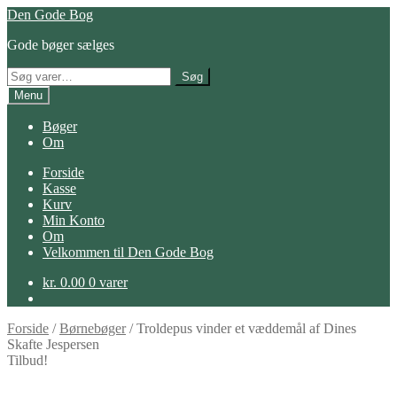
Spring
Spring
Den Gode Bog
til
til
Gode bøger sælges
navigation
indhold
Søg
Søg
efter:
Menu
Bøger
Om
Forside
Kasse
Kurv
Min Konto
Om
Velkommen til Den Gode Bog
kr.
0.00
0 varer
Forside
/
Børnebøger
/
Troldepus vinder et væddemål af Dines
Skafte Jespersen
Tilbud!