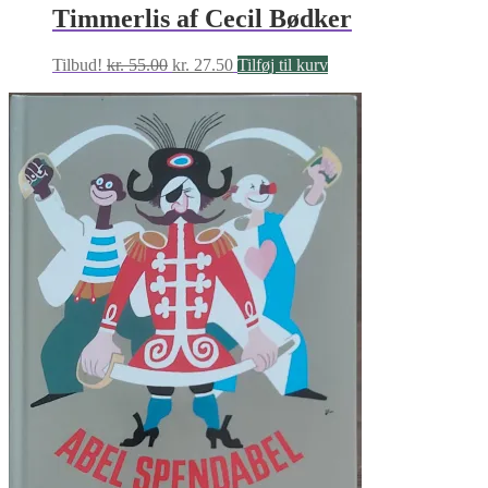
Timmerlis af Cecil Bødker
Den
Den
Tilbud!
kr.
55.00
kr.
27.50
Tilføj til kurv
oprindelige
aktuelle
pris
pris
var:
er:
kr. 55.00.
kr. 27.50.