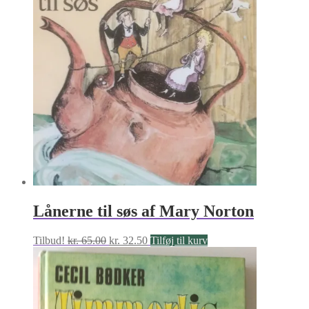
Lånerne til søs af Mary Norton
Den
Den
Tilbud!
kr.
65.00
kr.
32.50
Tilføj til kurv
oprindelige
aktuelle
pris
pris
var:
er:
kr. 65.00.
kr. 32.50.