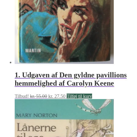
1. Udgaven af Den gyldne pavillions
hemmelighed af Carolyn Keene
Den
Den
Tilbud!
kr.
55.00
kr.
27.50
Tilføj til kurv
oprindelige
aktuelle
pris
pris
var:
er:
kr. 55.00.
kr. 27.50.