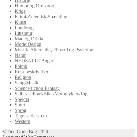
Historie
Humor og Ordsprog
Krige
Krimi-Autentisk-Spænding
Kunst
Landbrug
Litteratur
Mad og Drikke
Mode-Design
Mystik, Alternativt, Filosofi og Psykologi
Natur
NEDSATTE Bøger
Politik
Rejsebeskrivelser
Religion
Sang-Musik
Science fiction-Fantasy
Skibe-Luftfart-Biler-Motorcykler-Tog
Spejder
Sport
Sprog
Tegneserier m.m.
Western
© Den Gode Bog 2026