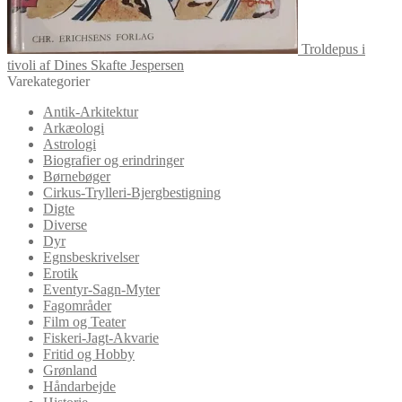
Troldepus i
tivoli af Dines Skafte Jespersen
Varekategorier
Antik-Arkitektur
Arkæologi
Astrologi
Biografier og erindringer
Børnebøger
Cirkus-Trylleri-Bjergbestigning
Digte
Diverse
Dyr
Egnsbeskrivelser
Erotik
Eventyr-Sagn-Myter
Fagområder
Film og Teater
Fiskeri-Jagt-Akvarie
Fritid og Hobby
Grønland
Håndarbejde