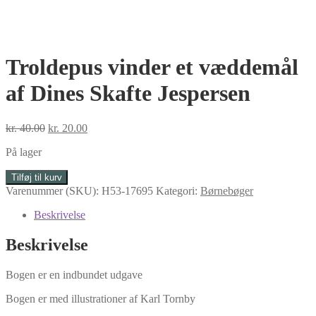
Troldepus vinder et væddemål
af Dines Skafte Jespersen
Den
Den
kr.
40.00
kr.
20.00
oprindelige
aktuelle
På lager
pris
pris
var:
er:
Troldepus
Tilføj til kurv
kr. 40.00.
kr. 20.00.
vinder
Varenummer (SKU):
H53-17695
Kategori:
Børnebøger
et
væddemål
Beskrivelse
af
Dines
Beskrivelse
Skafte
Jespersen
Bogen er en indbundet udgave
antal
Bogen er med illustrationer af Karl Tornby