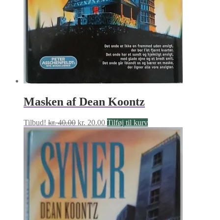
Masken af Dean Koontz
Den
Den
Tilbud!
kr.
40.00
kr.
20.00
Tilføj til kurv
oprindelige
aktuelle
pris
pris
var:
er:
kr. 40.00.
kr. 20.00.