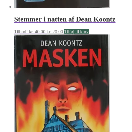
Stemmer i natten af Dean Koontz
Den
Den
Tilbud!
kr.
40.00
kr.
20.00
Tilføj til kurv
oprindelige
aktuelle
pris
pris
var:
er:
kr. 40.00.
kr. 20.00.