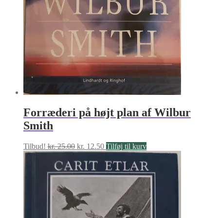
Forræderi på højt plan af Wilbur
Smith
Den
Den
Tilbud!
kr.
25.00
kr.
12.50
Tilføj til kurv
oprindelige
aktuelle
pris
pris
var:
er:
kr. 25.00.
kr. 12.50.