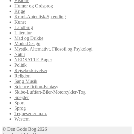
Historie
Humor og Ordsprog
Krige
Krimi-Autentisk-Spænding
Kunst
Landbrug
Litteratur
Mad og Drikke
Mode-Design
Mystik, Alternativt, Filosofi og Psykologi
Natur
NEDSATTE Bøger
Politik
Rejsebeskrivelser
Religion
Sang-Musik
Science fiction-Fantasy
Skibe-Luftfart-Biler-Motorcykler-Tog
Spejder
Sport
Sprog
Tegneserier m.m.
Western
© Den Gode Bog 2026