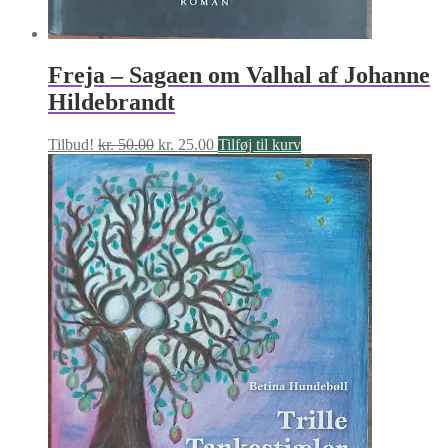
Freja – Sagaen om Valhal af Johanne
Hildebrandt
Den
Den
Tilbud!
kr.
50.00
kr.
25.00
Tilføj til kurv
oprindelige
aktuelle
pris
pris
var:
er:
kr. 50.00.
kr. 25.00.