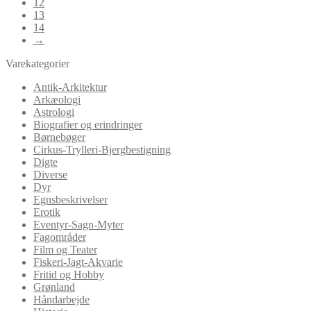
12
13
14
→
Varekategorier
Antik-Arkitektur
Arkæologi
Astrologi
Biografier og erindringer
Børnebøger
Cirkus-Trylleri-Bjergbestigning
Digte
Diverse
Dyr
Egnsbeskrivelser
Erotik
Eventyr-Sagn-Myter
Fagområder
Film og Teater
Fiskeri-Jagt-Akvarie
Fritid og Hobby
Grønland
Håndarbejde