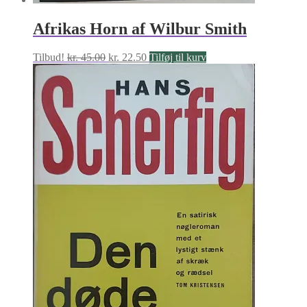
Afrikas Horn af Wilbur Smith
Den
Den
Tilbud!
kr.
45.00
kr.
22.50
Tilføj til kurv
oprindelige
aktuelle
pris
pris
var:
er:
kr. 45.00.
kr. 22.50.