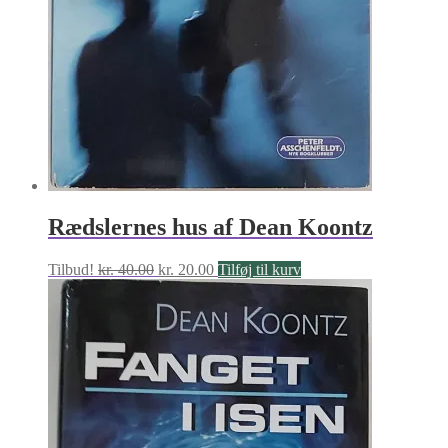
Rædslernes hus af Dean Koontz
Den
Den
Tilbud!
kr.
40.00
kr.
20.00
Tilføj til kurv
oprindelige
aktuelle
pris
pris
var:
er:
kr. 40.00.
kr. 20.00.