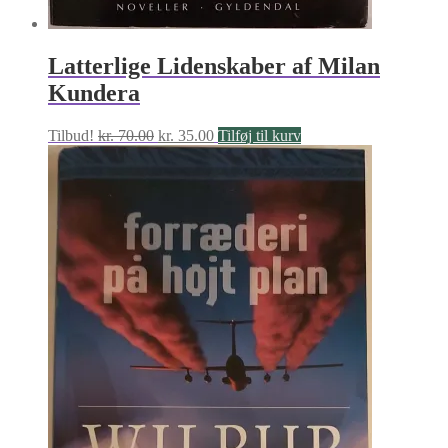
Latterlige Lidenskaber af Milan
Kundera
Den
Den
Tilbud!
kr.
70.00
kr.
35.00
Tilføj til kurv
oprindelige
aktuelle
pris
pris
var:
er:
kr. 70.00.
kr. 35.00.