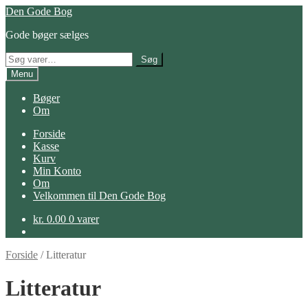
Spring
Spring
Den Gode Bog
til
til
Gode bøger sælges
navigation
indhold
Søg
Søg
efter:
Menu
Bøger
Om
Forside
Kasse
Kurv
Min Konto
Om
Velkommen til Den Gode Bog
kr.
0.00
0 varer
Forside
/
Litteratur
Litteratur