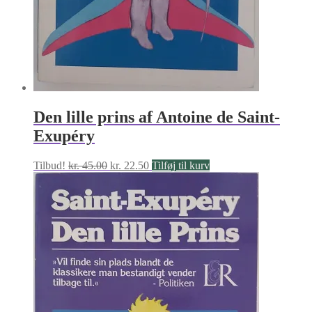
Den lille prins af Antoine de Saint-
Exupéry
Den
Den
Tilbud!
kr.
45.00
kr.
22.50
Tilføj til kurv
oprindelige
aktuelle
pris
pris
var:
er:
kr. 45.00.
kr. 22.50.