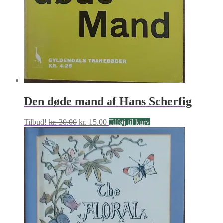
Den døde mand af Hans Scherfig
Den
Den
Tilbud!
kr.
30.00
kr.
15.00
Tilføj til kurv
oprindelige
aktuelle
pris
pris
var:
er:
kr. 30.00.
kr. 15.00.