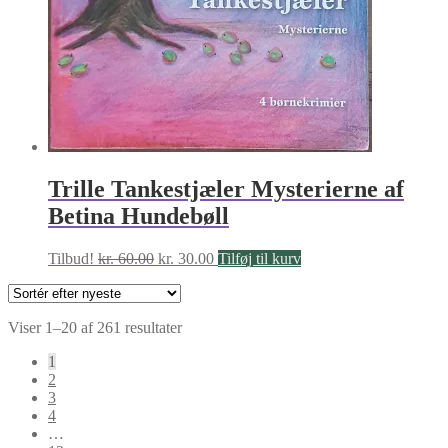
Trille Tankestjæler Mysterierne af
Betina Hundebøll
Den
Den
Tilbud!
kr.
60.00
kr.
30.00
Tilføj til kurv
oprindelige
aktuelle
pris
pris
var:
er:
Sorteret
Viser 1–20 af 261 resultater
kr. 60.00.
kr. 30.00.
efter
1
seneste
2
3
4
…