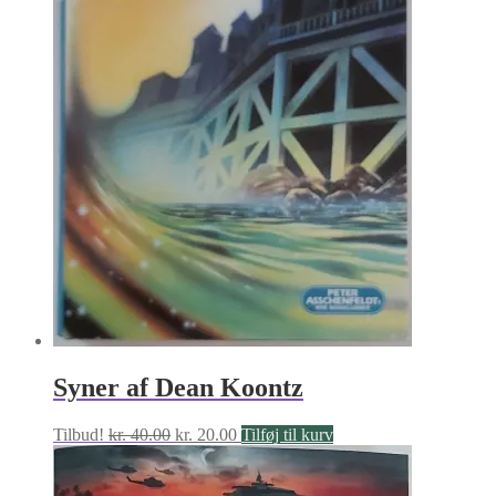
Syner af Dean Koontz
Den
Den
Tilbud!
kr.
40.00
kr.
20.00
Tilføj til kurv
oprindelige
aktuelle
pris
pris
var:
er: