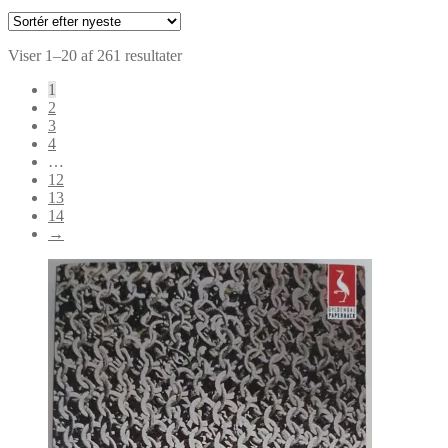
Sorteret
Viser 1–20 af 261 resultater
efter
1
seneste
2
3
4
…
12
13
14
→