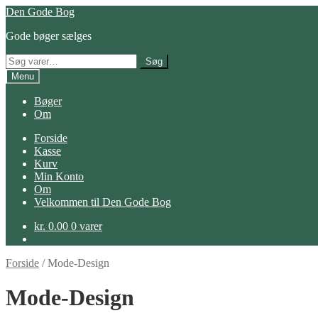
Spring
Spring
Den Gode Bog
til
til
Gode bøger sælges
navigation
indhold
Søg
Søg
efter:
Menu
Bøger
Om
Forside
Kasse
Kurv
Min Konto
Om
Velkommen til Den Gode Bog
kr.
0.00
0 varer
Forside
/
Mode-Design
Mode-Design