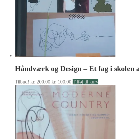
Håndværk og Design – Et fag i skolen
Den
Den
Tilbud!
kr.
200.00
kr.
100.00
Tilføj til kurv
oprindelige
aktuelle
pris
pris
var:
er:
kr. 200.00.
kr. 100.00.