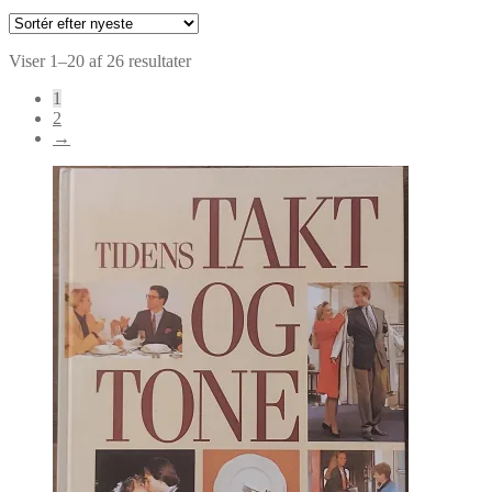
Sorteret
Viser 1–20 af 26 resultater
efter
1
seneste
2
→