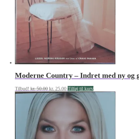
Moderne Country – Indret med ny og g
Den
Den
Tilbud!
kr.
50.00
kr.
25.00
Tilføj til kurv
oprindelige
aktuelle
pris
pris
var:
er:
kr. 50.00.
kr. 25.00.