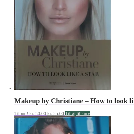
Makeup by Christiane – How to look li
Den
Den
Tilbud!
kr.
50.00
kr.
25.00
Tilføj til kurv
oprindelige
aktuelle
pris
pris
var:
er: