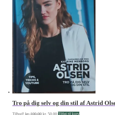
kr. 50.00.
kr. 25.00.
Tro på dig selv og din stil af Astrid Ols
Den
Den
Tilbud!
kr.
100.00
kr.
50.00
Tilføj til kurv