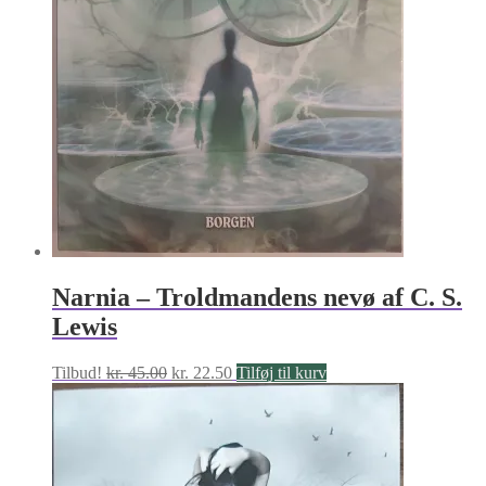
Narnia – Troldmandens nevø af C. S.
Lewis
Den
Den
Tilbud!
kr.
45.00
kr.
22.50
Tilføj til kurv
oprindelige
aktuelle
pris
pris
var:
er:
kr. 45.00.
kr. 22.50.