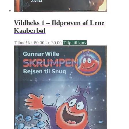
Vildheks 1 – Ildprøven af Lene
Kaaberbøl
Den
Den
Tilbud!
kr.
80.00
kr.
30.00
Tilføj til kurv
oprindelige
aktuelle
pris
pris
var:
er:
kr. 80.00.
kr. 30.00.