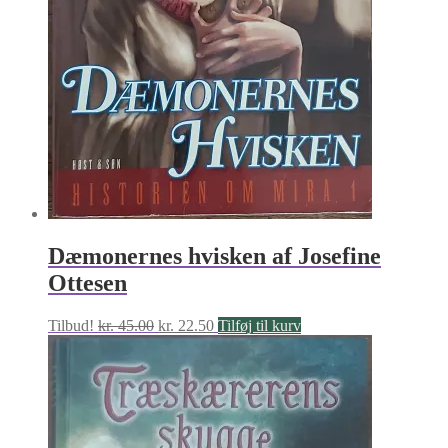
Dæmonernes hvisken af Josefine
Ottesen
Den
Den
Tilbud!
kr.
45.00
kr.
22.50
Tilføj til kurv
oprindelige
aktuelle
pris
pris
var:
er:
kr. 45.00.
kr. 22.50.