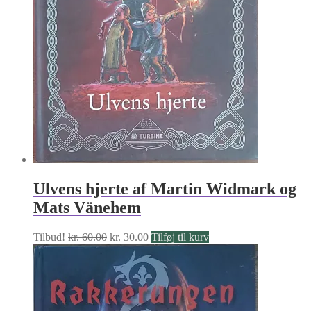
Ulvens hjerte af Martin Widmark og
Mats Vänehem
Den
Den
Tilbud!
kr.
60.00
kr.
30.00
Tilføj til kurv
oprindelige
aktuelle
pris
pris
var:
er:
kr. 60.00.
kr. 30.00.