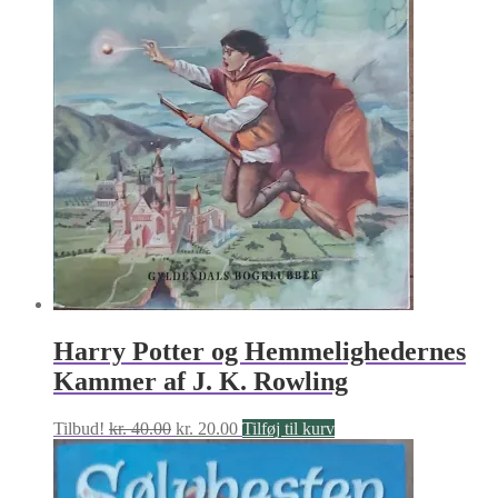
Harry Potter og Hemmelighedernes
Kammer af J. K. Rowling
Den
Den
Tilbud!
kr.
40.00
kr.
20.00
Tilføj til kurv
oprindelige
aktuelle
pris
pris
var:
er: