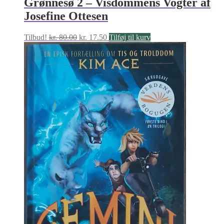
Grønnesø 2 – Visdommens Vogter af
Josefine Ottesen
Den
Den
Tilbud!
kr.
80.00
kr.
17.50
Tilføj til kurv
oprindelige
aktuelle
pris
pris
var:
er:
kr. 80.00.
kr. 17.50.