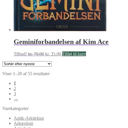
Geminiforbandelsen af Kim Ace
Den
Den
Tilbud!
kr.
70.00
kr.
35.00
Tilføj til kurv
oprindelige
aktuelle
pris
pris
var:
er:
Sorteret
Viser 1–20 af 55 resultater
kr. 70.00.
kr. 35.00.
efter
1
seneste
2
3
→
Varekategorier
Antik-Arkitektur
Arkæologi