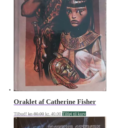
Oraklet af Catherine Fisher
Den
Den
Tilbud!
kr.
80.00
kr.
40.00
Tilføj til kurv
oprindelige
aktuelle
pris
pris