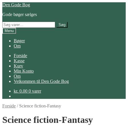
Spring
Spring
Den Gode Bog
til
til
Gode bøger sælges
navigation
indhold
Søg
Søg
efter:
Menu
Bøger
Om
Forside
Kasse
Kurv
Min Konto
Om
Velkommen til Den Gode Bog
kr.
0.00
0 varer
Forside
/
Science fiction-Fantasy
Science fiction-Fantasy