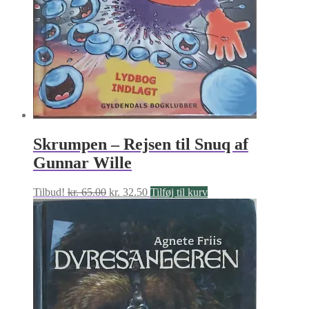
Skrumpen – Rejsen til Snuq af
Gunnar Wille
Den
Den
Tilbud!
kr.
65.00
kr.
32.50
Tilføj til kurv
oprindelige
aktuelle
pris
pris
var:
er:
kr. 65.00.
kr. 32.50.