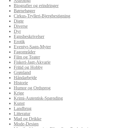
Astrologi
Biografier og erindringer
Børnebøger
Cirkus-Trylleri-Bjergbestigning
Digte
Diverse
Dyr
Egnsbeskrivelser
Erotik
Eventyr-Sagn-Myter
Fagområder
Film og Teater
Fiskeri-Jagt-Akvarie
Fritid og Hobby
Grønland
Håndarbejde
Historie
Humor og Ordsprog
Krige
Krimi-Autentisk-Spænding
Kunst
Landbrug
Litteratur
Mad og Drikke
Mode-Design