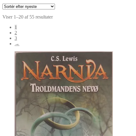
Sorteret
Viser 1–20 af 55 resultater
efter
1
seneste
2
3
→