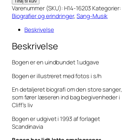
1.
Tilføj til kurv
Udgaven
Varenummer (SKU):
H14-16203
Kategorier:
af
Biografier og erindringer
,
Sang-Musik
Cliff
Beskrivelse
Richard
af
Beskrivelse
Steve
Turner
Bogen er en uindbundet 1.udgave
antal
Bogen er illustreret med fotos i s/h
En detaljeret biografi om den store sanger,
som fører læseren ind bag begivenheder i
Cliff’s liv
Bogen er udgivet i 1993 af forlaget
Scandinavia