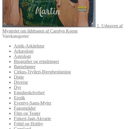
1. Udgaven af
Mysteriet om ilddragen af Carolyn Keene
Varekategorier
Antik-Arkitektur
Arkæologi
Astrologi
Biografier og erindringer
Børnebøger
Cirkus-Trylleri-Bjergbestigning
Digte
Diverse
Dyr
Egnsbeskrivelser
Erotik
Eventyr-Sagn-Myter
Fagområder
Film og Teater
Fiskeri-Jagt-Akvarie
Fritid og Hobby
Grønland