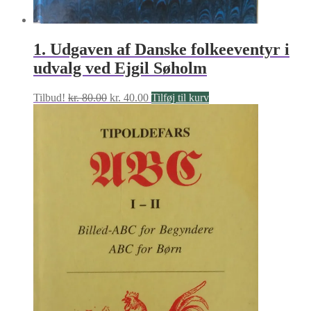
1. Udgaven af Danske folkeeventyr i
udvalg ved Ejgil Søholm
Den
Den
Tilbud!
kr.
80.00
kr.
40.00
Tilføj til kurv
oprindelige
aktuelle
pris
pris
var:
er:
kr. 80.00.
kr. 40.00.