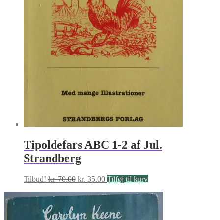
Tipoldefars ABC 1-2 af Jul.
Strandberg
Den
Den
Tilbud!
kr.
70.00
kr.
35.00
Tilføj til kurv
oprindelige
aktuelle
pris
pris
var:
er:
kr. 70.00.
kr. 35.00.