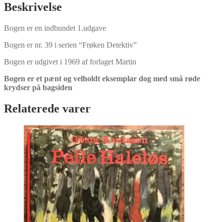
kode
Beskrivelse
af
Carolyn
Bogen er en indbundet 1.udgave
Keene
antal
Bogen er nr. 39 i serien “Frøken Detektiv”
Bogen er udgivet i 1969 af forlaget Martin
Bogen er et pænt og velholdt eksemplar dog med små røde
krydser på bagsiden
Relaterede varer