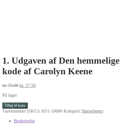
1. Udgaven af Den hemmelige
kode af Carolyn Keene
Den
Den
kr.
55.00
kr.
27.50
oprindelige
aktuelle
På lager
pris
pris
var:
er:
1.
Tilføj til kurv
kr. 55.00.
kr. 27.50.
Udgaven
Varenummer (SKU):
H51-18680
Kategori:
Børnebøger
af
Den
Beskrivelse
hemmelige