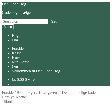
Spring
Spring
Den Gode Bog
til
til
Gode bøger sælges
navigation
indhold
Søg
Søg
efter:
Menu
Bøger
Om
Forside
Kasse
Kurv
Min Konto
Om
Velkommen til Den Gode Bog
kr.
0.00
0 varer
Forside
/
Børnebøger
/
1. Udgaven af Den hemmelige kode af
Carolyn Keene
Tilbud!