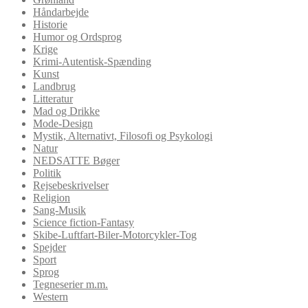
Håndarbejde
Historie
Humor og Ordsprog
Krige
Krimi-Autentisk-Spænding
Kunst
Landbrug
Litteratur
Mad og Drikke
Mode-Design
Mystik, Alternativt, Filosofi og Psykologi
Natur
NEDSATTE Bøger
Politik
Rejsebeskrivelser
Religion
Sang-Musik
Science fiction-Fantasy
Skibe-Luftfart-Biler-Motorcykler-Tog
Spejder
Sport
Sprog
Tegneserier m.m.
Western