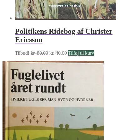
Politikens Ridebog af Christer
Ericsson
Den
Den
Tilbud!
kr.
80.00
kr.
40.00
Tilføj til kurv
oprindelige
aktuelle
pris
pris
var:
er:
kr. 80.00.
kr. 40.00.