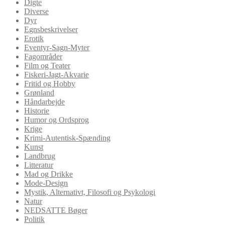
Digte
Diverse
Dyr
Egnsbeskrivelser
Erotik
Eventyr-Sagn-Myter
Fagområder
Film og Teater
Fiskeri-Jagt-Akvarie
Fritid og Hobby
Grønland
Håndarbejde
Historie
Humor og Ordsprog
Krige
Krimi-Autentisk-Spænding
Kunst
Landbrug
Litteratur
Mad og Drikke
Mode-Design
Mystik, Alternativt, Filosofi og Psykologi
Natur
NEDSATTE Bøger
Politik