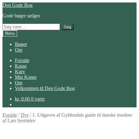
Spring
Spring
Den Gode Bog
til
til
Gode bøger sælges
navigation
indhold
Søg
Søg
efter:
Menu
Bøger
Om
Forside
Kasse
Kurv
Min Konto
Om
Velkommen til Den Gode Bog
kr.
0.00
0 varer
Forside
/
Dyr
/
1. Udgaven af Gyldendals guide til danske insekter
af Lars Serritslev