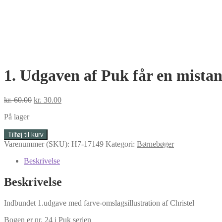
1. Udgaven af Puk får en mista
Den
Den
kr.
60.00
kr.
30.00
oprindelige
aktuelle
På lager
pris
pris
var:
er:
1.
Tilføj til kurv
kr. 60.00.
kr. 30.00.
Udgaven
Varenummer (SKU):
H7-17149
Kategori:
Børnebøger
af
Puk
Beskrivelse
får
en
Beskrivelse
mistanke
af
Indbundet 1.udgave med farve-omslagsillustration af Christel
Lisbeth
Werner
Bogen er nr. 24 i Puk serien