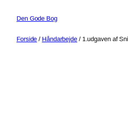
Spring
til
Den Gode Bog
indhold
Forside
/
Håndarbejde
/ 1.udgaven af Sn