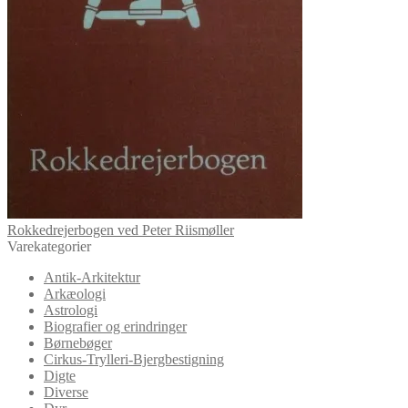
Rokkedrejerbogen ved Peter Riismøller
Varekategorier
Antik-Arkitektur
Arkæologi
Astrologi
Biografier og erindringer
Børnebøger
Cirkus-Trylleri-Bjergbestigning
Digte
Diverse