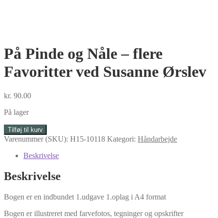
På Pinde og Nåle – flere
Favoritter ved Susanne Ørslev
kr.
90.00
På lager
På
Tilføj til kurv
Pinde
Varenummer (SKU):
H15-10118
Kategori:
Håndarbejde
og
Nåle
Beskrivelse
-
flere
Beskrivelse
Favoritter
ved
Bogen er en indbundet 1.udgave 1.oplag i A4 format
Susanne
Ørslev
Bogen er illustreret med farvefotos, tegninger og opskrifter
antal