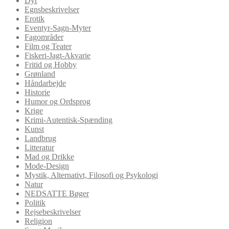
Dyr
Egnsbeskrivelser
Erotik
Eventyr-Sagn-Myter
Fagområder
Film og Teater
Fiskeri-Jagt-Akvarie
Fritid og Hobby
Grønland
Håndarbejde
Historie
Humor og Ordsprog
Krige
Krimi-Autentisk-Spænding
Kunst
Landbrug
Litteratur
Mad og Drikke
Mode-Design
Mystik, Alternativt, Filosofi og Psykologi
Natur
NEDSATTE Bøger
Politik
Rejsebeskrivelser
Religion