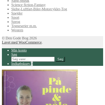
Sang-Musik
Science fiction-Fantasy
Skibe-Luftfart-Biler-Motorcykler-Tog
Spejder
Sport
Sprog
Tegneserier m.m.
Western
© Den Gode Bog 2026
Lavet med WooCommerce
.
Min konto
Søg
Søg
Søg
efter:
Indkøbskurv
0