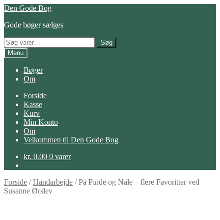
Spring
Spring
Den Gode Bog
til
til
Gode bøger sælges
navigation
indhold
Søg
Søg
efter:
Menu
Bøger
Om
Forside
Kasse
Kurv
Min Konto
Om
Velkommen til Den Gode Bog
kr.
0.00
0 varer
Forside
/
Håndarbejde
/
På Pinde og Nåle – flere Favoritter ved
Susanne Ørslev