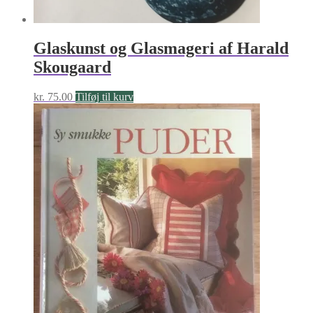
Glaskunst og Glasmageri af Harald
Skougaard
kr.
75.00
Tilføj til kurv