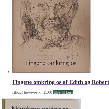
Tingene omkring os af Edith og Rober
Den
Den
Tilbud!
kr.
70.00
kr.
25.00
Tilføj til kurv
oprindelige
aktuelle
pris
pris
var:
er: