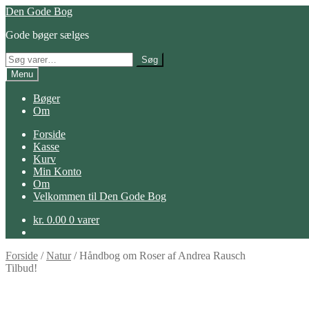
Spring
Spring
Den Gode Bog
til
til
Gode bøger sælges
navigation
indhold
Søg
Søg
efter:
Menu
Bøger
Om
Forside
Kasse
Kurv
Min Konto
Om
Velkommen til Den Gode Bog
kr.
0.00
0 varer
Forside
/
Natur
/
Håndbog om Roser af Andrea Rausch
Tilbud!