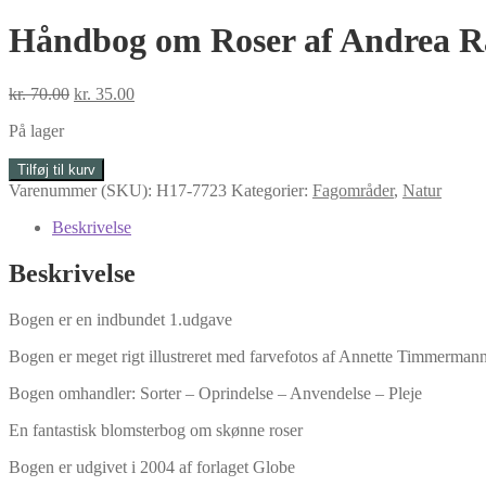
Håndbog om Roser af Andrea R
Den
Den
kr.
70.00
kr.
35.00
oprindelige
aktuelle
På lager
pris
pris
var:
er:
Håndbog
Tilføj til kurv
kr. 70.00.
kr. 35.00.
om
Varenummer (SKU):
H17-7723
Kategorier:
Fagområder
,
Natur
Roser
af
Beskrivelse
Andrea
Rausch
Beskrivelse
antal
Bogen er en indbundet 1.udgave
Bogen er meget rigt illustreret med farvefotos af Annette Timmerman
Bogen omhandler: Sorter – Oprindelse – Anvendelse – Pleje
En fantastisk blomsterbog om skønne roser
Bogen er udgivet i 2004 af forlaget Globe