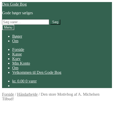
Spring
Spring
Den Gode Bog
til
til
Gode bøger sælges
navigation
indhold
Søg
Søg
efter:
Menu
Bøger
Om
Forside
Kasse
Kurv
Min Konto
Om
Velkommen til Den Gode Bog
kr.
0.00
0 varer
Forside
/
Håndarbejde
/
Den store Motivbog af A. Michelsen
Tilbud!