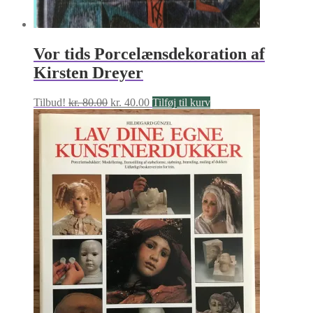
Vor tids Porcelænsdekoration af
Kirsten Dreyer
Den
Den
Tilbud!
kr.
80.00
kr.
40.00
Tilføj til kurv
oprindelige
aktuelle
pris
pris
var:
er:
kr. 80.00.
kr. 40.00.