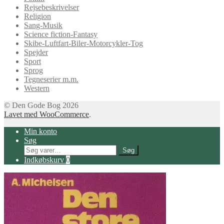
Rejsebeskrivelser
Religion
Sang-Musik
Science fiction-Fantasy
Skibe-Luftfart-Biler-Motorcykler-Tog
Spejder
Sport
Sprog
Tegneserier m.m.
Western
© Den Gode Bog 2026
Lavet med WooCommerce
.
Min konto
Søg
Søg
Søg
efter:
Indkøbskurv
0