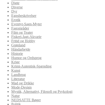
Digte
Diverse
Dyr
Egnsbeskrivelser
Erotik
Eventyr-Sagn-Myter
Fagområder
Film og Teater
Fiskeri-Jagt-Akvarie
Fritid og Hobby
Grønland
Håndarbejde
Historie
Humor og Ordsprog
Krige
Krimi-Autentisk-Spænding
Kunst
Landbrug
Litteratur
Mad og Drikke
Mode-Design
Mystik, Alternativt, Filosofi og Psykologi
Natur
NEDSATTE Bøger
Politik