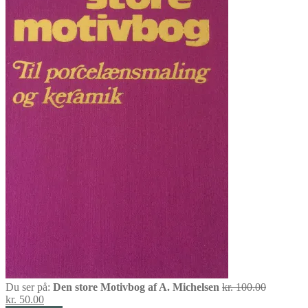
Den
Du ser på:
Den store Motivbog af A. Michelsen
kr.
100.00
Den
oprindeli
kr.
50.00