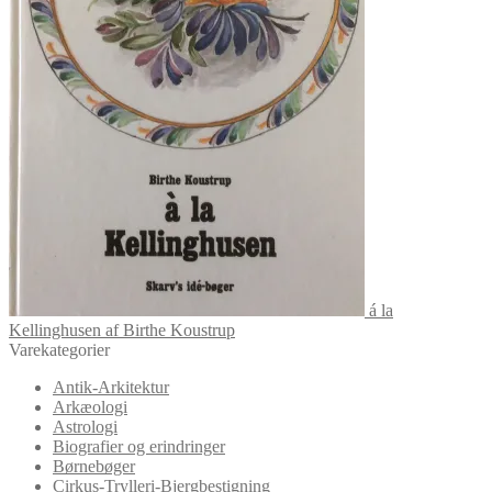
á la
Kellinghusen af Birthe Koustrup
Varekategorier
Antik-Arkitektur
Arkæologi
Astrologi
Biografier og erindringer
Børnebøger
Cirkus-Trylleri-Bjergbestigning