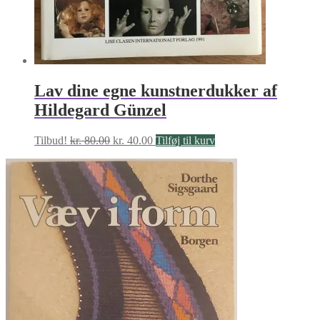
Lav dine egne kunstnerdukker af
Hildegard Günzel
Den
Den
Tilbud!
kr.
80.00
kr.
40.00
Tilføj til kurv
oprindelige
aktuelle
pris
pris
var:
er:
kr. 80.00.
kr. 40.00.