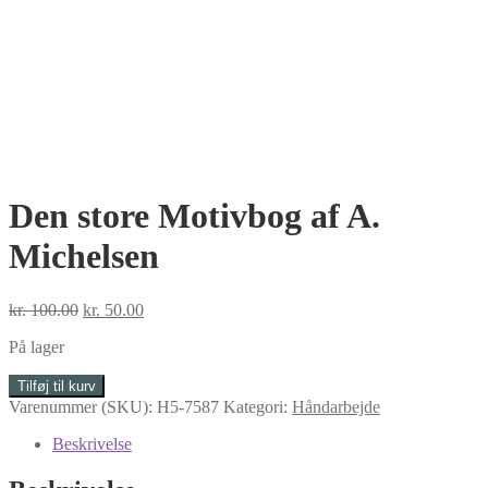
Den store Motivbog af A.
Michelsen
Den
Den
kr.
100.00
kr.
50.00
oprindelige
aktuelle
På lager
pris
pris
var:
er:
Den
Tilføj til kurv
kr. 100.00.
kr. 50.00.
store
Varenummer (SKU):
H5-7587
Kategori:
Håndarbejde
Motivbog
af
Beskrivelse
A.
Michelsen