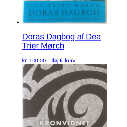
Doras Dagbog af Dea
Trier Mørch
kr.
100.00
Tilføj til kurv