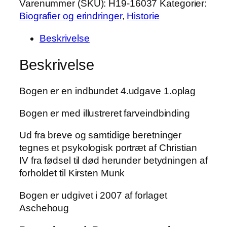
IV
Varenummer (SKU):
H19-16037
Kategorier:
–
Biografier og erindringer
,
Historie
En
Beskrivelse
mand
under
Beskrivelse
indflydelse
af
Bogen er en indbundet 4.udgave 1.oplag
Bodil
Wamberg
Bogen er med illustreret farveindbinding
antal
Ud fra breve og samtidige beretninger
tegnes et psykologisk portræt af Christian
IV fra fødsel til død herunder betydningen af
forholdet til Kirsten Munk
Bogen er udgivet i 2007 af forlaget
Aschehoug