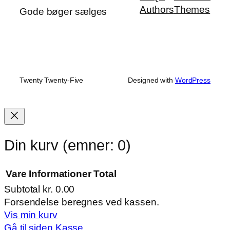
Authors
Themes
Gode bøger sælges
Twenty Twenty-Five
Designed with
WordPress
Din kurv
(emner: 0)
Vare
Informationer
Total
Subtotal
kr. 0.00
Varer
Forsendelse beregnes ved kassen.
Vis min kurv
i
Gå til siden Kasse