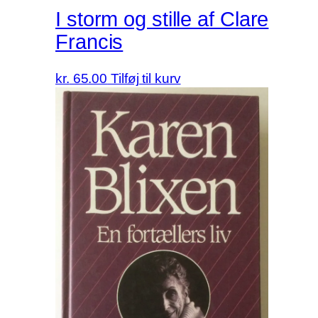
I storm og stille af Clare
Francis
kr.
65.00
Tilføj til kurv