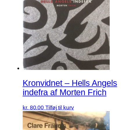
Kronvidnet – Hells Angels
indefra af Morten Frich
kr.
80.00
Tilføj til kurv