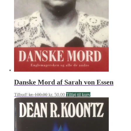
Danske Mord af Sarah von Essen
Den
Den
Tilbud!
kr.
100.00
kr.
50.00
Tilføj til kurv
oprindelige
aktuelle
pris
pris
var:
er:
kr. 100.00.
kr. 50.00.