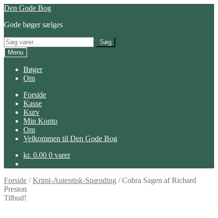
Spring
Spring
Den Gode Bog
til
til
Gode bøger sælges
navigation
indhold
Søg
Søg
efter:
Menu
Bøger
Om
Forside
Kasse
Kurv
Min Konto
Om
Velkommen til Den Gode Bog
kr.
0.00
0 varer
Forside
/
Krimi-Autentisk-Spænding
/
Cobra Sagen af Richard
Preston
Tilbud!