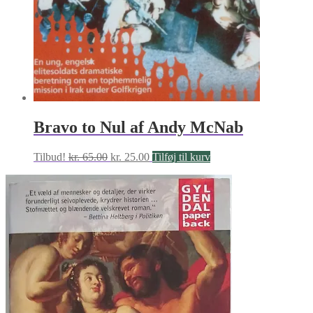
Bravo to Nul af Andy McNab
Den
Den
Tilbud!
kr.
65.00
kr.
25.00
Tilføj til kurv
oprindelige
aktuelle
pris
pris
var:
er:
kr. 65.00.
kr. 25.00.