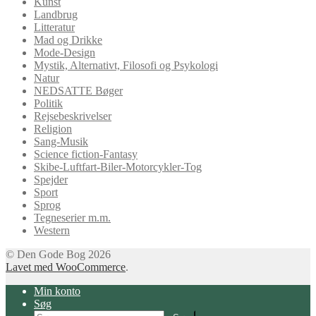
Kunst
Landbrug
Litteratur
Mad og Drikke
Mode-Design
Mystik, Alternativt, Filosofi og Psykologi
Natur
NEDSATTE Bøger
Politik
Rejsebeskrivelser
Religion
Sang-Musik
Science fiction-Fantasy
Skibe-Luftfart-Biler-Motorcykler-Tog
Spejder
Sport
Sprog
Tegneserier m.m.
Western
© Den Gode Bog 2026
Lavet med WooCommerce
.
Min konto
Søg
Søg