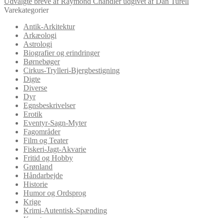
Udvalgte breve af Raymond Chandler udgivet af Dan Turéll
Varekategorier
Antik-Arkitektur
Arkæologi
Astrologi
Biografier og erindringer
Børnebøger
Cirkus-Trylleri-Bjergbestigning
Digte
Diverse
Dyr
Egnsbeskrivelser
Erotik
Eventyr-Sagn-Myter
Fagområder
Film og Teater
Fiskeri-Jagt-Akvarie
Fritid og Hobby
Grønland
Håndarbejde
Historie
Humor og Ordsprog
Krige
Krimi-Autentisk-Spænding