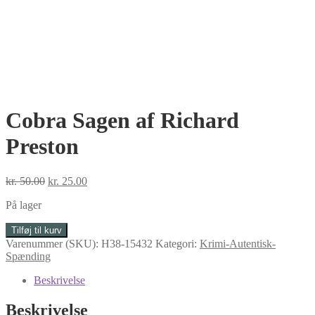
Cobra Sagen af Richard
Preston
Den
Den
kr.
50.00
kr.
25.00
oprindelige
aktuelle
På lager
pris
pris
var:
er:
Cobra
Tilføj til kurv
kr. 50.00.
kr. 25.00.
Sagen
Varenummer (SKU):
H38-15432
Kategori:
Krimi-Autentisk-
af
Spænding
Richard
Preston
Beskrivelse
antal
Beskrivelse