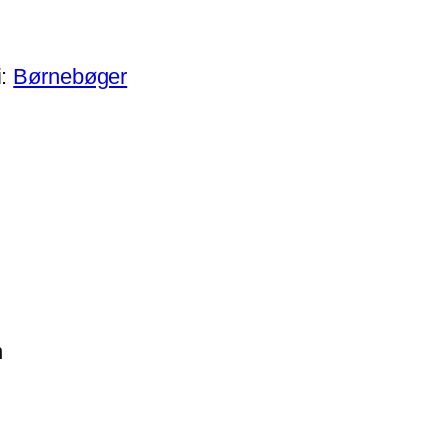
i:
Børnebøger
n