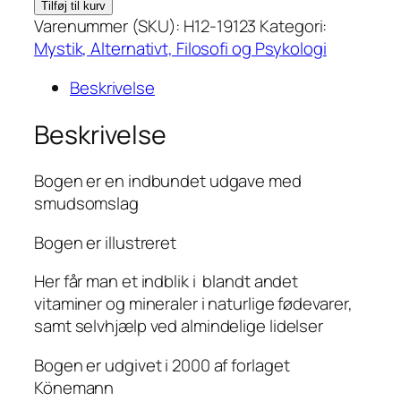
Den
Tilføj til kurv
lille
Varenummer (SKU):
H12-19123
Kategori:
sundhedsserie
Mystik, Alternativt, Filosofi og Psykologi
–
Beskrivelse
Vitaminer
&
Beskrivelse
mineraler
af
Bogen er en indbundet udgave med
Karen
smudsomslag
Sullivan
antal
Bogen er illustreret
Her får man et indblik i blandt andet
vitaminer og mineraler i naturlige fødevarer,
samt selvhjælp ved almindelige lidelser
Bogen er udgivet i 2000 af forlaget
Könemann