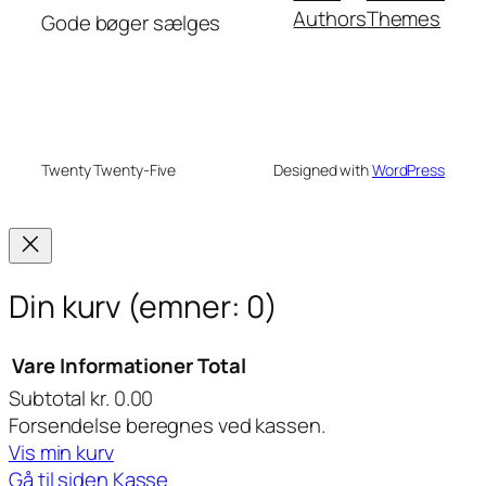
Authors
Themes
Gode bøger sælges
Twenty Twenty-Five
Designed with
WordPress
Din kurv
(emner: 0)
Vare
Informationer
Total
Subtotal
kr. 0.00
Varer
Forsendelse beregnes ved kassen.
i
Vis min kurv
Gå til siden Kasse