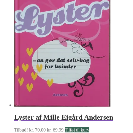
Lyster af Mille Eigård Andersen
Den
Den
Tilbud!
kr.
70.00
kr.
69.99
Tilføj til kurv