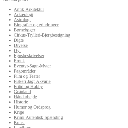
Antik-Arkitektur
Arkæologi
Astrologi
Biografier og erindringer
Børnebøger
Cirkus-Trylleri-Bjergbestigning
Digte
Diverse
Dyr
Egnsbeskrivelser
Erotik
Eventyr-Sagn-Myter
Fagområder
Film og Teater
Fiskeri-Jagt-Akvarie
Fritid og Hobby
Grønland
Håndarbejde
Historie
Humor og Ordsprog
Krige
Krimi-Autentisk-Spænding
Kunst
Landbrug