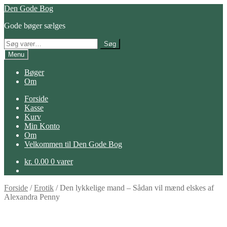
Spring
Spring
Den Gode Bog
til
til
Gode bøger sælges
navigation
indhold
Søg
Søg
efter:
Menu
Bøger
Om
Forside
Kasse
Kurv
Min Konto
Om
Velkommen til Den Gode Bog
kr.
0.00
0 varer
Forside
/
Erotik
/
Den lykkelige mand – Sådan vil mænd elskes af
Alexandra Penny