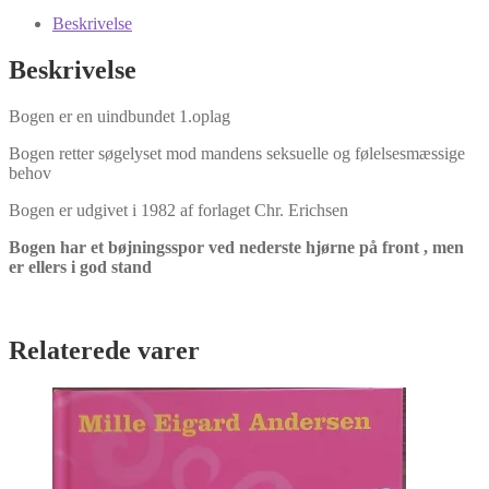
mand
-
Beskrivelse
Sådan
vil
Beskrivelse
mænd
elskes
Bogen er en uindbundet 1.oplag
af
Alexandra
Bogen retter søgelyset mod mandens seksuelle og følelsesmæssige
Penny
behov
antal
Bogen er udgivet i 1982 af forlaget Chr. Erichsen
Bogen har et bøjningsspor ved nederste hjørne på front , men
er ellers i god stand
Relaterede varer