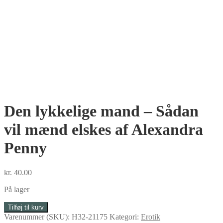
Den lykkelige mand – Sådan
vil mænd elskes af Alexandra
Penny
kr.
40.00
På lager
Den
Tilføj til kurv
lykkelige
Varenummer (SKU):
H32-21175
Kategori:
Erotik