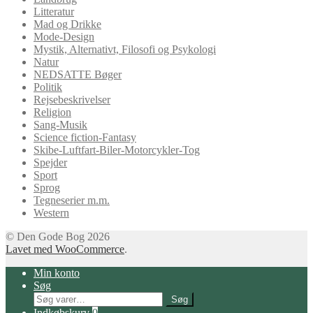
Litteratur
Mad og Drikke
Mode-Design
Mystik, Alternativt, Filosofi og Psykologi
Natur
NEDSATTE Bøger
Politik
Rejsebeskrivelser
Religion
Sang-Musik
Science fiction-Fantasy
Skibe-Luftfart-Biler-Motorcykler-Tog
Spejder
Sport
Sprog
Tegneserier m.m.
Western
© Den Gode Bog 2026
Lavet med WooCommerce
.
Min konto
Søg
Søg
Søg
efter:
Indkøbskurv
0