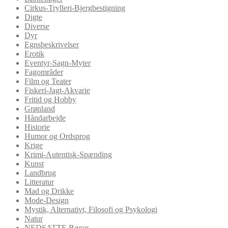
Cirkus-Trylleri-Bjergbestigning
Digte
Diverse
Dyr
Egnsbeskrivelser
Erotik
Eventyr-Sagn-Myter
Fagområder
Film og Teater
Fiskeri-Jagt-Akvarie
Fritid og Hobby
Grønland
Håndarbejde
Historie
Humor og Ordsprog
Krige
Krimi-Autentisk-Spænding
Kunst
Landbrug
Litteratur
Mad og Drikke
Mode-Design
Mystik, Alternativt, Filosofi og Psykologi
Natur
NEDSATTE Bøger