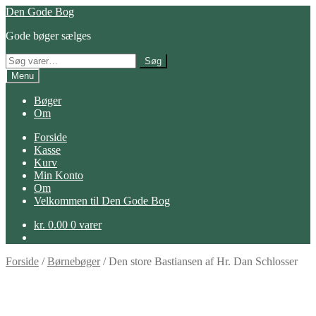
Spring
Spring
Den Gode Bog
til
til
Gode bøger sælges
navigation
indhold
Søg
Søg
efter:
Menu
Bøger
Om
Forside
Kasse
Kurv
Min Konto
Om
Velkommen til Den Gode Bog
kr.
0.00
0 varer
Forside
/
Børnebøger
/
Den store Bastiansen af Hr. Dan Schlosser