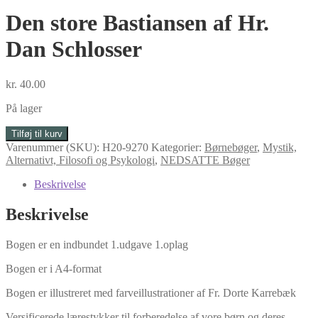
Den store Bastiansen af Hr.
Dan Schlosser
kr.
40.00
På lager
Den
Tilføj til kurv
store
Varenummer (SKU):
H20-9270
Kategorier:
Børnebøger
,
Mystik,
Bastiansen
Alternativt, Filosofi og Psykologi
,
NEDSATTE Bøger
af
Hr.
Beskrivelse
Dan
Schlosser
Beskrivelse
antal
Bogen er en indbundet 1.udgave 1.oplag
Bogen er i A4-format
Bogen er illustreret med farveillustrationer af Fr. Dorte Karrebæk
Versificerede lærestykker til forberedelse af vore børn og deres