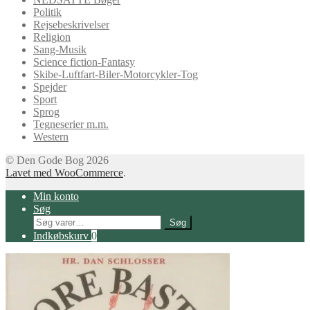
Politik
Rejsebeskrivelser
Religion
Sang-Musik
Science fiction-Fantasy
Skibe-Luftfart-Biler-Motorcykler-Tog
Spejder
Sport
Sprog
Tegneserier m.m.
Western
© Den Gode Bog 2026
Lavet med WooCommerce
.
Min konto
Søg
Søg
Søg
efter:
Indkøbskurv
0