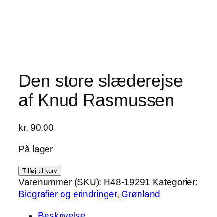
Den store slæderejse
af Knud Rasmussen
kr.
90.00
På lager
Den
Tilføj til kurv
store
Varenummer (SKU):
H48-19291
Kategorier:
slæderejse
Biografier og erindringer
,
Grønland
af
Beskrivelse