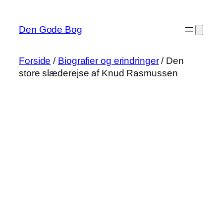
Spring
til
Den Gode Bog
indhold
Forside
/
Biografier og erindringer
/ Den
store slæderejse af Knud Rasmussen