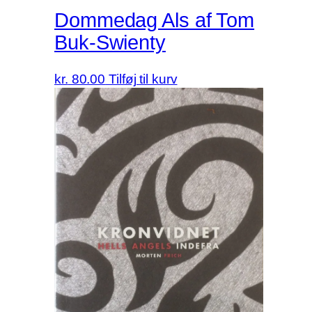
Dommedag Als af Tom
Buk-Swienty
kr.
80.00
Tilføj til kurv