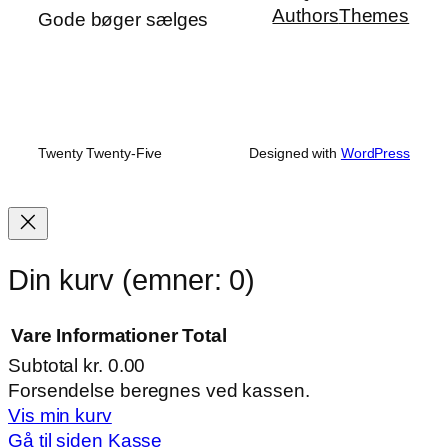
Authors
Themes
Gode bøger sælges
Twenty Twenty-Five
Designed with
WordPress
Din kurv
(emner: 0)
Vare
Informationer
Total
Subtotal
kr. 0.00
Varer
Forsendelse beregnes ved kassen.
Vis min kurv
i
Gå til siden Kasse