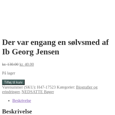
Der var engang en sølvsmed af
Ib Georg Jensen
Den
Den
kr.
130.00
kr.
40.00
oprindelige
aktuelle
På lager
pris
pris
var:
er:
Der
Tilføj til kurv
kr. 130.00.
kr. 40.00.
var
Varenummer (SKU):
H47-17523
Kategorier:
Biografier og
engang
erindringer
,
NEDSATTE Bøger
en
sølvsmed
Beskrivelse
af
Ib
Beskrivelse
Georg