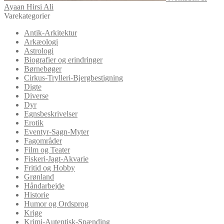
Ayaan Hirsi Ali
Varekategorier
Antik-Arkitektur
Arkæologi
Astrologi
Biografier og erindringer
Børnebøger
Cirkus-Trylleri-Bjergbestigning
Digte
Diverse
Dyr
Egnsbeskrivelser
Erotik
Eventyr-Sagn-Myter
Fagområder
Film og Teater
Fiskeri-Jagt-Akvarie
Fritid og Hobby
Grønland
Håndarbejde
Historie
Humor og Ordsprog
Krige
Krimi-Autentisk-Spænding