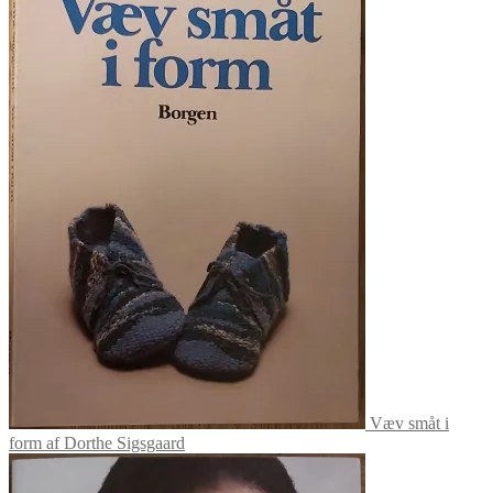
Væv småt i
form af Dorthe Sigsgaard