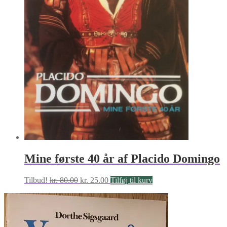
Mine første 40 år af Placido Domingo
Den
Den
Tilbud!
kr.
80.00
kr.
25.00
Tilføj til kurv
oprindelige
aktuelle
pris
pris
var:
er:
kr. 80.00.
kr. 25.00.