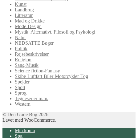
Kunst
Landbrug
Litteratur
Mad og Drikke
Mode-Design
Mystik, Alternativt, Filosofi og Psykologi
Natur
NEDSATTE Bøger
Politik
Rejsebeskrivelser
Religion
Sang-Musik
Science fiction-Fantasy
Skibe-Luftfart-Biler-Motorcykler-Tog
Spejder
Sport
Sprog
Tegneserier m.m.
Western
© Den Gode Bog 2026
Lavet med WooCommerce
.
Min konto
Søg