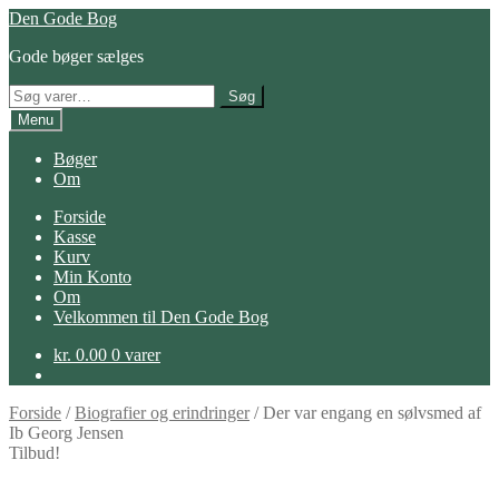
Spring
Spring
Den Gode Bog
til
til
Gode bøger sælges
navigation
indhold
Søg
Søg
efter:
Menu
Bøger
Om
Forside
Kasse
Kurv
Min Konto
Om
Velkommen til Den Gode Bog
kr.
0.00
0 varer
Forside
/
Biografier og erindringer
/
Der var engang en sølvsmed af
Ib Georg Jensen
Tilbud!