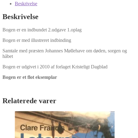
Johannes
Beskrivelse
Møllehave
om
Beskrivelse
døden
af
Bogen er en indbundet 2.udgave 1.oplag
Erik
Bjergager
Bogen er med illustreret indbinding
antal
Samtale med præsten Johannes Møllehave om døden, sorgen og
håbet
Bogen er udgivet i 2010 af forlaget Kristeligt Dagblad
Bogen er et flot eksemplar
Relaterede varer