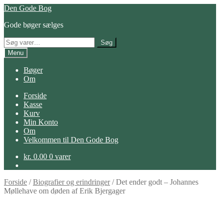
Spring
Spring
Den Gode Bog
til
til
Gode bøger sælges
navigation
indhold
Søg
Søg
efter:
Menu
Bøger
Om
Forside
Kasse
Kurv
Min Konto
Om
Velkommen til Den Gode Bog
kr.
0.00
0 varer
Forside
/
Biografier og erindringer
/
Det ender godt – Johannes
Møllehave om døden af Erik Bjergager