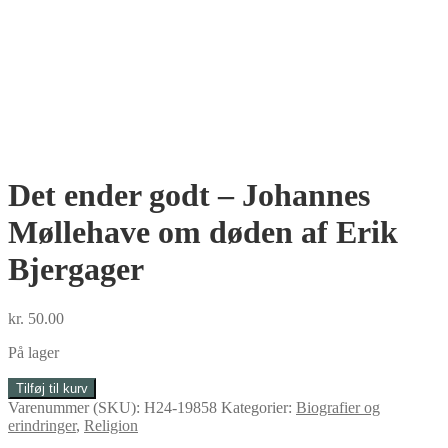
Det ender godt – Johannes
Møllehave om døden af Erik
Bjergager
kr.
50.00
På lager
Det
Tilføj til kurv
ender
Varenummer (SKU):
H24-19858
Kategorier:
Biografier og
godt
erindringer
,
Religion
-