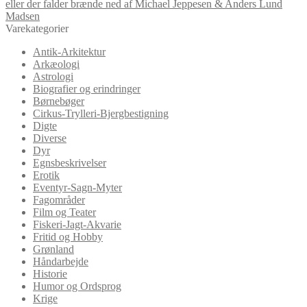
eller der falder brænde ned af Michael Jeppesen & Anders Lund
Madsen
Varekategorier
Antik-Arkitektur
Arkæologi
Astrologi
Biografier og erindringer
Børnebøger
Cirkus-Trylleri-Bjergbestigning
Digte
Diverse
Dyr
Egnsbeskrivelser
Erotik
Eventyr-Sagn-Myter
Fagområder
Film og Teater
Fiskeri-Jagt-Akvarie
Fritid og Hobby
Grønland
Håndarbejde
Historie
Humor og Ordsprog
Krige