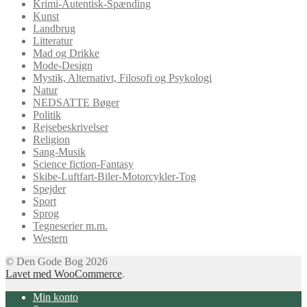
Krimi-Autentisk-Spænding
Kunst
Landbrug
Litteratur
Mad og Drikke
Mode-Design
Mystik, Alternativt, Filosofi og Psykologi
Natur
NEDSATTE Bøger
Politik
Rejsebeskrivelser
Religion
Sang-Musik
Science fiction-Fantasy
Skibe-Luftfart-Biler-Motorcykler-Tog
Spejder
Sport
Sprog
Tegneserier m.m.
Western
© Den Gode Bog 2026
Lavet med WooCommerce
.
Min konto