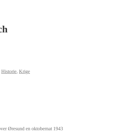
ch
,
Historie
,
Krige
over Øresund en oktobernat 1943