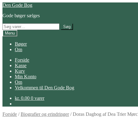
Spring
Spring
Den Gode Bog
til
til
Gode bøger sælges
navigation
indhold
Søg
Søg
efter:
Menu
Bøger
Om
Forside
Kasse
Kurv
Min Konto
Om
Velkommen til Den Gode Bog
kr.
0.00
0 varer
Forside
/
Biografier og erindringer
/
Doras Dagbog af Dea Trier Mørc