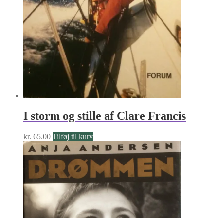
I storm og stille af Clare Francis
kr.
65.00
Tilføj til kurv