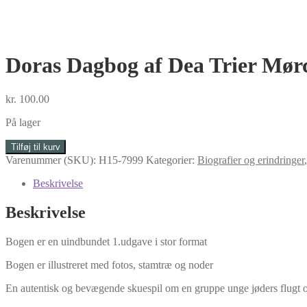
Doras Dagbog af Dea Trier Mør
kr.
100.00
På lager
Doras
Tilføj til kurv
Dagbog
Varenummer (SKU):
H15-7999
Kategorier:
Biografier og erindringer
af
Dea
Beskrivelse
Trier
Mørch
Beskrivelse
antal
Bogen er en uindbundet 1.udgave i stor format
Bogen er illustreret med fotos, stamtræ og noder
En autentisk og bevægende skuespil om en gruppe unge jøders flugt 