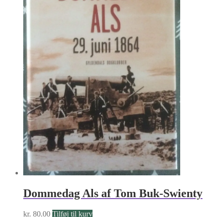
Dommedag Als af Tom Buk-Swienty
kr.
80.00
Tilføj til kurv