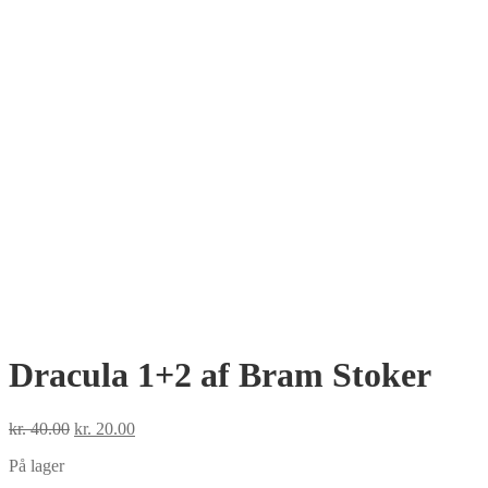
Dracula 1+2 af Bram Stoker
Den
Den
kr.
40.00
kr.
20.00
oprindelige
aktuelle
På lager
pris
pris
var:
er: