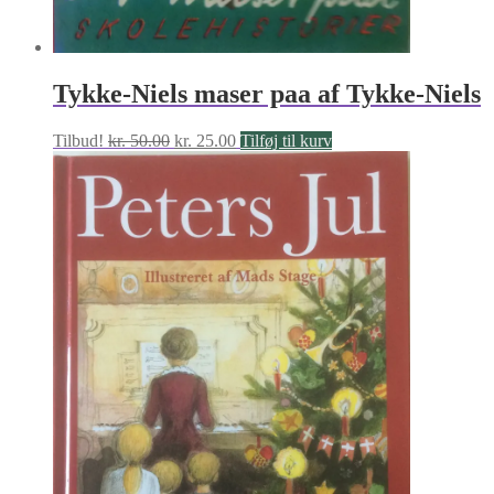
Tykke-Niels maser paa af Tykke-Niels
Den
Den
Tilbud!
kr.
50.00
kr.
25.00
Tilføj til kurv
oprindelige
aktuelle
pris
pris
var:
er:
kr. 50.00.
kr. 25.00.