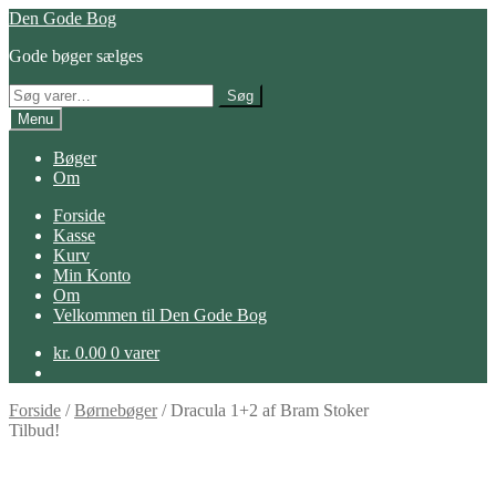
Spring
Spring
Den Gode Bog
til
til
Gode bøger sælges
navigation
indhold
Søg
Søg
efter:
Menu
Bøger
Om
Forside
Kasse
Kurv
Min Konto
Om
Velkommen til Den Gode Bog
kr.
0.00
0 varer
Forside
/
Børnebøger
/
Dracula 1+2 af Bram Stoker
Tilbud!