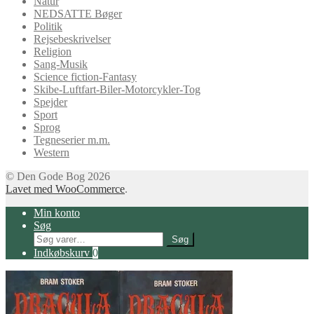
Natur
NEDSATTE Bøger
Politik
Rejsebeskrivelser
Religion
Sang-Musik
Science fiction-Fantasy
Skibe-Luftfart-Biler-Motorcykler-Tog
Spejder
Sport
Sprog
Tegneserier m.m.
Western
© Den Gode Bog 2026
Lavet med WooCommerce
.
Min konto
Søg
Søg
Søg
efter:
Indkøbskurv
0