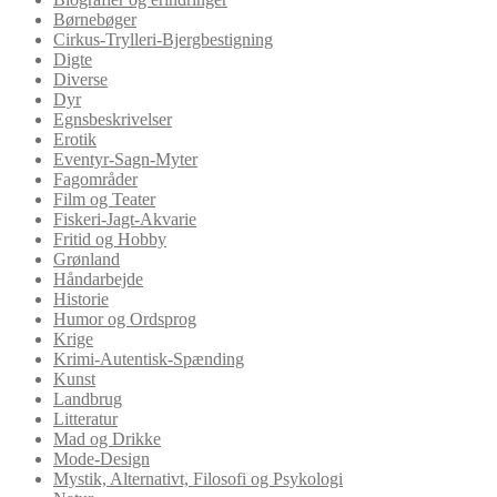
Børnebøger
Cirkus-Trylleri-Bjergbestigning
Digte
Diverse
Dyr
Egnsbeskrivelser
Erotik
Eventyr-Sagn-Myter
Fagområder
Film og Teater
Fiskeri-Jagt-Akvarie
Fritid og Hobby
Grønland
Håndarbejde
Historie
Humor og Ordsprog
Krige
Krimi-Autentisk-Spænding
Kunst
Landbrug
Litteratur
Mad og Drikke
Mode-Design
Mystik, Alternativt, Filosofi og Psykologi