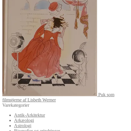
Puk som
filmstjerne af Lisbeth Werner
Varekategorier
Antik-Arkitektur
Arkæologi
Astrologi
Biografier og erindringer