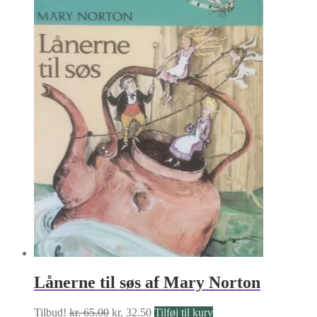
Lånerne til søs af Mary Norton
Den
Den
Tilbud!
kr.
65.00
kr.
32.50
Tilføj til kurv