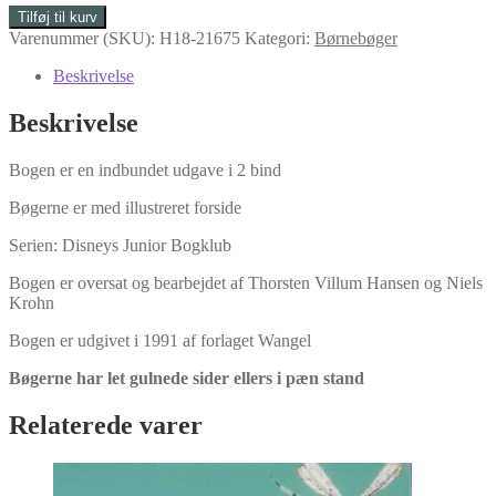
Dracula
Tilføj til kurv
kr. 40.00.
kr. 20.00.
1+2
Varenummer (SKU):
H18-21675
Kategori:
Børnebøger
af
Bram
Beskrivelse
Stoker
antal
Beskrivelse
Bogen er en indbundet udgave i 2 bind
Bøgerne er med illustreret forside
Serien: Disneys Junior Bogklub
Bogen er oversat og bearbejdet af Thorsten Villum Hansen og Niels
Krohn
Bogen er udgivet i 1991 af forlaget Wangel
Bøgerne har let gulnede sider ellers i pæn stand
Relaterede varer