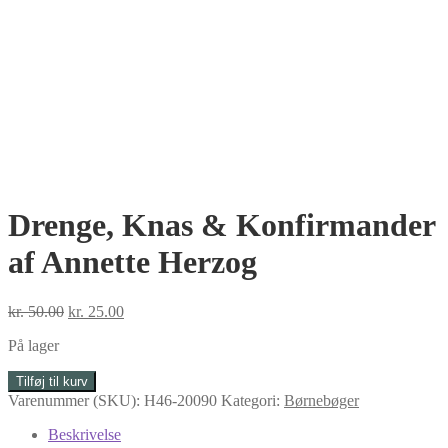
Drenge, Knas & Konfirmander
af Annette Herzog
Den
Den
kr.
50.00
kr.
25.00
oprindelige
aktuelle
På lager
pris
pris
var:
er:
Drenge,
Tilføj til kurv
kr. 50.00.
kr. 25.00.
Knas
Varenummer (SKU):
H46-20090
Kategori:
Børnebøger
&
Konfirmander
Beskrivelse