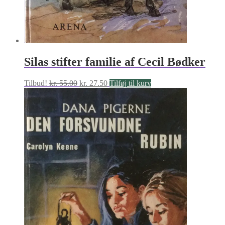
Silas stifter familie af Cecil Bødker
Den
Den
Tilbud!
kr.
55.00
kr.
27.50
Tilføj til kurv
oprindelige
aktuelle
pris
pris
var:
er:
kr. 55.00.
kr. 27.50.