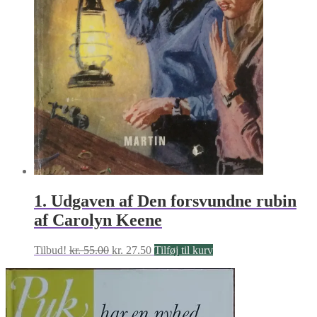
1. Udgaven af Den forsvundne rubin
af Carolyn Keene
Den
Den
Tilbud!
kr.
55.00
kr.
27.50
Tilføj til kurv
oprindelige
aktuelle
pris
pris
var:
er:
kr. 55.00.
kr. 27.50.