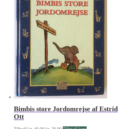
Bimbis store Jordomrejse af Estrid
Ott
Den
Den
Tilbud!
kr.
40.00
kr.
20.00
Tilføj til kurv