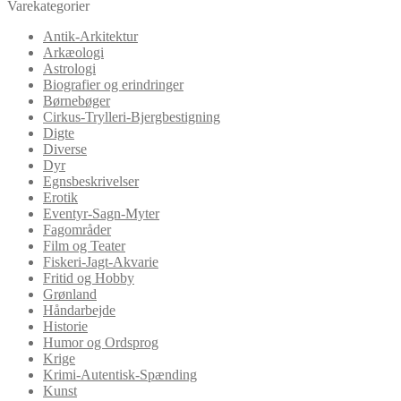
Varekategorier
Antik-Arkitektur
Arkæologi
Astrologi
Biografier og erindringer
Børnebøger
Cirkus-Trylleri-Bjergbestigning
Digte
Diverse
Dyr
Egnsbeskrivelser
Erotik
Eventyr-Sagn-Myter
Fagområder
Film og Teater
Fiskeri-Jagt-Akvarie
Fritid og Hobby
Grønland
Håndarbejde
Historie
Humor og Ordsprog
Krige
Krimi-Autentisk-Spænding
Kunst