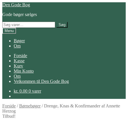
Spring
Spring
Den Gode Bog
til
til
Gode bøger sælges
navigation
indhold
Søg
Søg
efter:
Menu
Bøger
Om
Forside
Kasse
Kurv
Min Konto
Om
Velkommen til Den Gode Bog
kr.
0.00
0 varer
Forside
/
Børnebøger
/
Drenge, Knas & Konfirmander af Annette
Herzog
Tilbud!