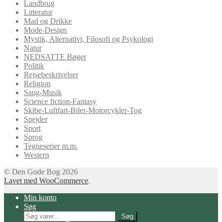
Landbrug
Litteratur
Mad og Drikke
Mode-Design
Mystik, Alternativt, Filosofi og Psykologi
Natur
NEDSATTE Bøger
Politik
Rejsebeskrivelser
Religion
Sang-Musik
Science fiction-Fantasy
Skibe-Luftfart-Biler-Motorcykler-Tog
Spejder
Sport
Sprog
Tegneserier m.m.
Western
© Den Gode Bog 2026
Lavet med WooCommerce
.
Min konto
Søg
Søg
Søg