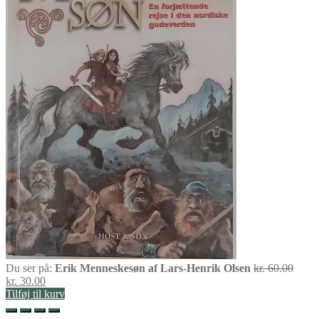
Den
Du ser på:
Erik Menneskesøn af Lars-Henrik Olsen
kr.
60.00
Den
oprin
kr.
30.00
aktuelle
pris
Tilføj til kurv
pris
var:
er:
kr. 60