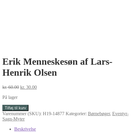
Erik Menneskesøn af Lars-
Henrik Olsen
Den
Den
kr.
60.00
kr.
30.00
oprindelige
aktuelle
På lager
pris
pris
var:
er:
Erik
Tilføj til kurv
kr. 60.00.
kr. 30.00.
Menneskesøn
Varenummer (SKU):
H19-14877
Kategorier:
Børnebøger
,
Eventyr-
af
Sagn-Myter
Lars-
Henrik
Beskrivelse