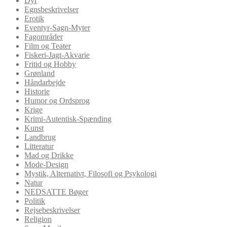
Dyr
Egnsbeskrivelser
Erotik
Eventyr-Sagn-Myter
Fagområder
Film og Teater
Fiskeri-Jagt-Akvarie
Fritid og Hobby
Grønland
Håndarbejde
Historie
Humor og Ordsprog
Krige
Krimi-Autentisk-Spænding
Kunst
Landbrug
Litteratur
Mad og Drikke
Mode-Design
Mystik, Alternativt, Filosofi og Psykologi
Natur
NEDSATTE Bøger
Politik
Rejsebeskrivelser
Religion