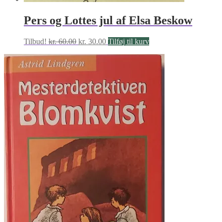
Pers og Lottes jul af Elsa Beskow
Den
Den
Tilbud!
kr.
60.00
kr.
30.00
Tilføj til kurv
oprindelige
aktuelle
pris
pris
var:
er:
kr. 60.00.
kr. 30.00.