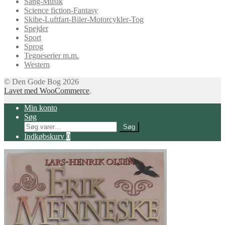
Sang-Musik
Science fiction-Fantasy
Skibe-Luftfart-Biler-Motorcykler-Tog
Spejder
Sport
Sprog
Tegneserier m.m.
Western
© Den Gode Bog 2026
Lavet med WooCommerce
.
Min konto
Søg
Søg
Søg
efter:
Indkøbskurv
0