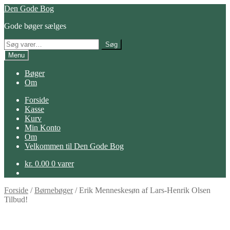
Spring
Spring
Den Gode Bog
til
til
Gode bøger sælges
navigation
indhold
Søg
Søg
efter:
Menu
Bøger
Om
Forside
Kasse
Kurv
Min Konto
Om
Velkommen til Den Gode Bog
kr.
0.00
0 varer
Forside
/
Børnebøger
/
Erik Menneskesøn af Lars-Henrik Olsen
Tilbud!