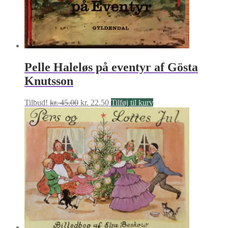
Pelle Haleløs på eventyr af Gösta
Knutsson
Den
Den
Tilbud!
kr.
45.00
kr.
22.50
Tilføj til kurv
oprindelige
aktuelle
pris
pris
var:
er:
kr. 45.00.
kr. 22.50.