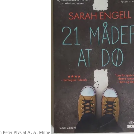
 Peter Plys af A. A. Milne