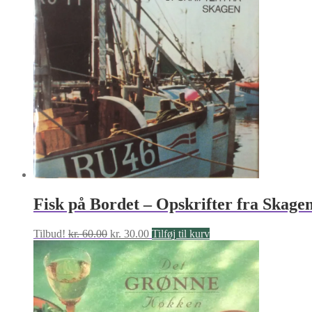
Fisk på Bordet – Opskrifter fra Skagen
Den
Den
Tilbud!
kr.
60.00
kr.
30.00
Tilføj til kurv
oprindelige
aktuelle
pris
pris
var:
er:
kr. 60.00.
kr. 30.00.