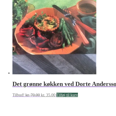
Det grønne køkken ved Dorte Anderss
Den
Den
Tilbud!
kr.
70.00
kr.
35.00
Tilføj til kurv
oprindelige
aktuelle
pris
pris
var:
er:
kr. 70.00.
kr. 35.00.