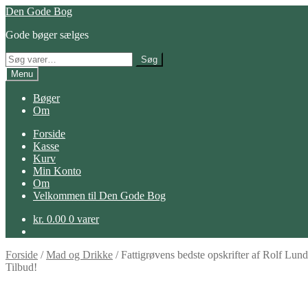
Spring
Spring
Den Gode Bog
til
til
Gode bøger sælges
navigation
indhold
Søg
Søg
efter:
Menu
Bøger
Om
Forside
Kasse
Kurv
Min Konto
Om
Velkommen til Den Gode Bog
kr.
0.00
0 varer
Forside
/
Mad og Drikke
/
Fattigrøvens bedste opskrifter af Rolf Lund
Tilbud!