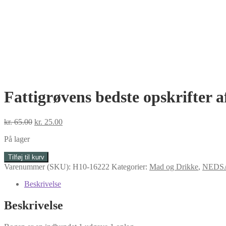
Fattigrøvens bedste opskrifter 
Den
Den
kr.
65.00
kr.
25.00
oprindelige
aktuelle
På lager
pris
pris
var:
er:
Fattigrøvens
Tilføj til kurv
kr. 65.00.
kr. 25.00.
bedste
Varenummer (SKU):
H10-16222
Kategorier:
Mad og Drikke
,
NEDSA
opskrifter
af
Beskrivelse
Rolf
Lund
Beskrivelse
antal