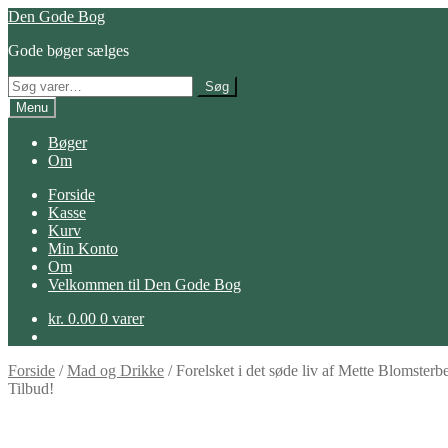
Spring
Spring
Den Gode Bog
til
til
Gode bøger sælges
navigation
indhold
Søg
Søg
efter:
Menu
Bøger
Om
Forside
Kasse
Kurv
Min Konto
Om
Velkommen til Den Gode Bog
kr.
0.00
0 varer
Forside
/
Mad og Drikke
/
Forelsket i det søde liv af Mette Blomsterb
Tilbud!