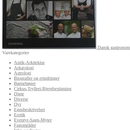
Dansk gastronomi
Varekategorier
Antik-Arkitektur
Arkæologi
Astrologi
Biografier og erindringer
Børnebøger
Cirkus-Trylleri-Bjergbestigning
Digte
Diverse
Dyr
Egnsbeskrivelser
Erotik
Eventyr-Sagn-Myter
Fagområder