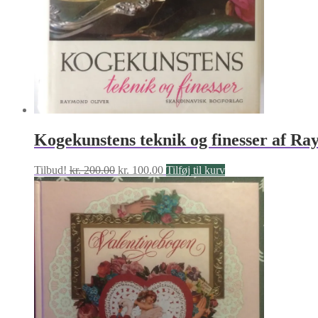
Kogekunstens teknik og finesser af R
Den
Den
Tilbud!
kr.
200.00
kr.
100.00
Tilføj til kurv
oprindelige
aktuelle
pris
pris
var:
er:
kr. 200.00.
kr. 100.00.