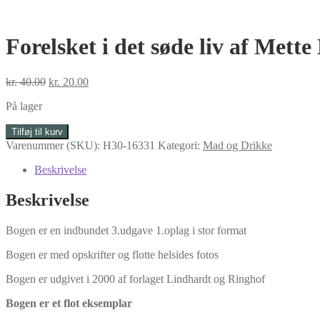
Forelsket i det søde liv af Mett
Den
Den
kr.
40.00
kr.
20.00
oprindelige
aktuelle
På lager
pris
pris
var:
er:
Forelsket
Tilføj til kurv
kr. 40.00.
kr. 20.00.
i
Varenummer (SKU):
H30-16331
Kategori:
Mad og Drikke
det
søde
Beskrivelse
liv
af
Beskrivelse
Mette
Blomsterberg
Bogen er en indbundet 3.udgave 1.oplag i stor format
antal
Bogen er med opskrifter og flotte helsides fotos
Bogen er udgivet i 2000 af forlaget Lindhardt og Ringhof
Bogen er et flot eksemplar