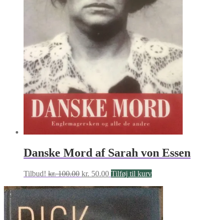
Danske Mord af Sarah von Essen
Den
Den
Tilbud!
kr.
100.00
kr.
50.00
Tilføj til kurv
oprindelige
aktuelle
pris
pris
var:
er:
kr. 100.00.
kr. 50.00.