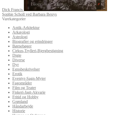
Dick Francis
Sophie Scholl ved Barbara Beuys
Varekategorier
Antik-Arkitektur
Arkæologi
Astrologi
Biografier og erindringer
Børnebøger
Cirkus-Trylleri-Bjergbestigning
Digte
Diverse
Dyr
Egnsbeskrivelser
Erotik
Eventyr-Sagn-Myter
Fagområder
Film og Teater
Fiskeri-Jagt-Akvarie
Fritid og Hobby
Grønland
Håndarbejde
Historie