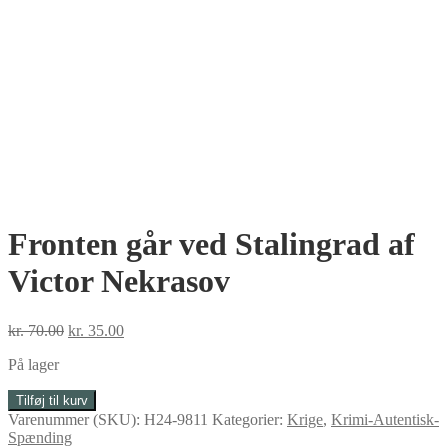
Fronten går ved Stalingrad af
Victor Nekrasov
Den
Den
kr.
70.00
kr.
35.00
oprindelige
aktuelle
På lager
pris
pris
var:
er:
Fronten
Tilføj til kurv
kr. 70.00.
kr. 35.00.
går
Varenummer (SKU):
H24-9811
Kategorier:
Krige
,
Krimi-Autentisk-
ved
Spænding