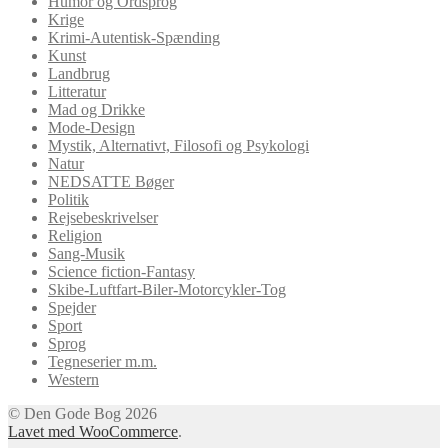
Humor og Ordsprog
Krige
Krimi-Autentisk-Spænding
Kunst
Landbrug
Litteratur
Mad og Drikke
Mode-Design
Mystik, Alternativt, Filosofi og Psykologi
Natur
NEDSATTE Bøger
Politik
Rejsebeskrivelser
Religion
Sang-Musik
Science fiction-Fantasy
Skibe-Luftfart-Biler-Motorcykler-Tog
Spejder
Sport
Sprog
Tegneserier m.m.
Western
© Den Gode Bog 2026
Lavet med WooCommerce
.