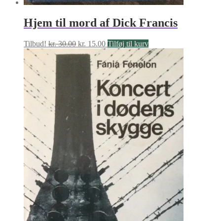
Hjem til mord af Dick Francis
Den
Den
Tilbud!
kr.
30.00
kr.
15.00
Tilføj til kurv
oprindelige
aktuelle
pris
pris
var:
er:
kr. 30.00.
kr. 15.00.