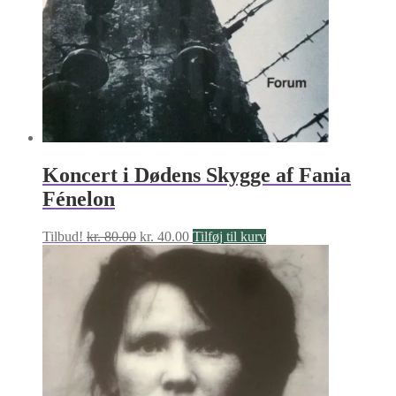
Koncert i Dødens Skygge af Fania
Fénelon
Den
Den
Tilbud!
kr.
80.00
kr.
40.00
Tilføj til kurv
oprindelige
aktuelle
pris
pris
var:
er:
kr. 80.00.
kr. 40.00.