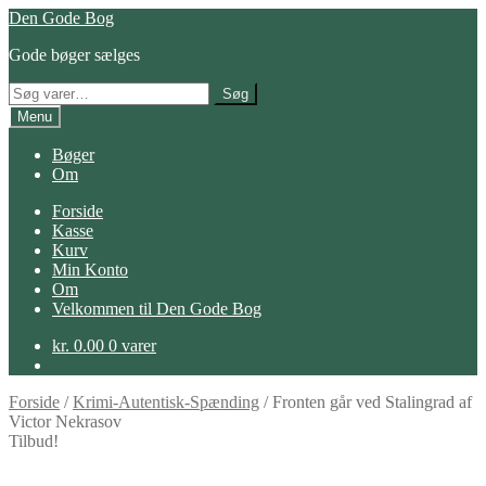
Spring
Spring
Den Gode Bog
til
til
Gode bøger sælges
navigation
indhold
Søg
Søg
efter:
Menu
Bøger
Om
Forside
Kasse
Kurv
Min Konto
Om
Velkommen til Den Gode Bog
kr.
0.00
0 varer
Forside
/
Krimi-Autentisk-Spænding
/
Fronten går ved Stalingrad af
Victor Nekrasov
Tilbud!