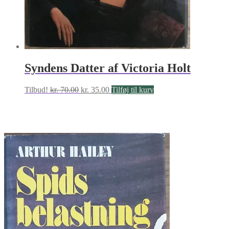
Syndens Datter af Victoria Holt
Den
Den
Tilbud!
kr.
70.00
kr.
35.00
Tilføj til kurv
oprindelige
aktuelle
pris
pris
var:
er:
kr. 70.00.
kr. 35.00.