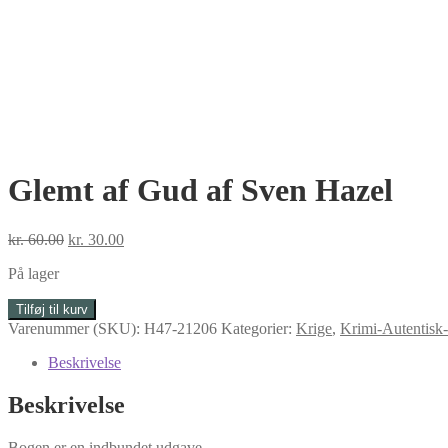
Glemt af Gud af Sven Hazel
Den
Den
kr.
60.00
kr.
30.00
oprindelige
aktuelle
På lager
pris
pris
var:
er:
Glemt
Tilføj til kurv
kr. 60.00.
kr. 30.00.
af
Varenummer (SKU):
H47-21206
Kategorier:
Krige
,
Krimi-Autentisk
Gud
af
Beskrivelse
Sven
Hazel
Beskrivelse
antal
Bogen er en indbundet udgave