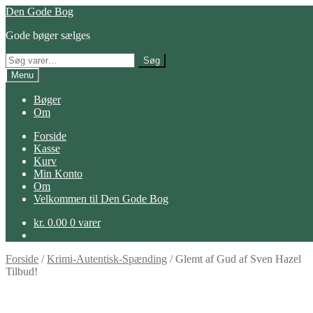
Spring
Spring
Den Gode Bog
til
til
Gode bøger sælges
navigation
indhold
Søg
Søg
efter:
Menu
Bøger
Om
Forside
Kasse
Kurv
Min Konto
Om
Velkommen til Den Gode Bog
kr.
0.00
0 varer
Forside
/
Krimi-Autentisk-Spænding
/
Glemt af Gud af Sven Hazel
Tilbud!