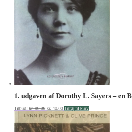
1. udgaven af Dorothy L. Sayers – en B
Den
Den
Tilbud!
kr.
80.00
kr.
40.00
Tilføj til kurv
oprindelige
aktuelle
pris
pris
var:
er:
kr. 80.00.
kr. 40.00.