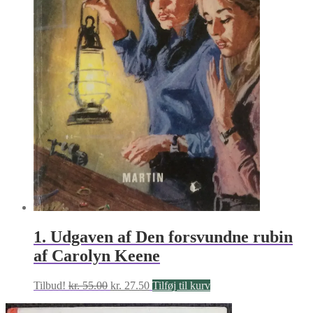
1. Udgaven af Den forsvundne rubin
af Carolyn Keene
Den
Den
Tilbud!
kr.
55.00
kr.
27.50
Tilføj til kurv
oprindelige
aktuelle
pris
pris