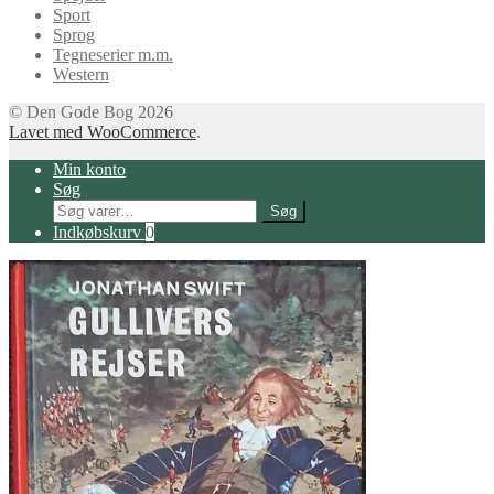
Sport
Sprog
Tegneserier m.m.
Western
© Den Gode Bog 2026
Lavet med WooCommerce
.
Min konto
Søg
Søg
Søg
efter:
Indkøbskurv
0