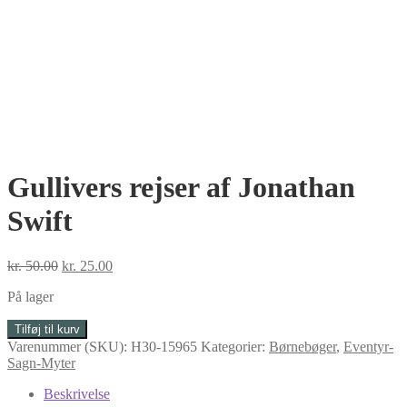
Gullivers rejser af Jonathan
Swift
Den
Den
kr.
50.00
kr.
25.00
oprindelige
aktuelle
På lager
pris
pris
var:
er:
Gullivers
Tilføj til kurv
kr. 50.00.
kr. 25.00.
rejser
Varenummer (SKU):
H30-15965
Kategorier:
Børnebøger
,
Eventyr-
af
Sagn-Myter
Jonathan
Swift
Beskrivelse