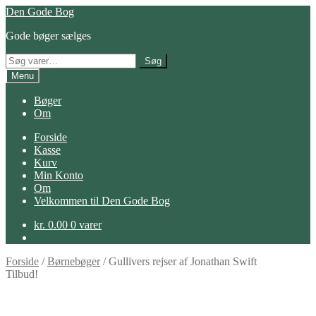
Spring
Spring
Den Gode Bog
til
til
Gode bøger sælges
navigation
indhold
Søg
Søg
efter:
Menu
Bøger
Om
Forside
Kasse
Kurv
Min Konto
Om
Velkommen til Den Gode Bog
kr.
0.00
0 varer
Forside
/
Børnebøger
/
Gullivers rejser af Jonathan Swift
Tilbud!