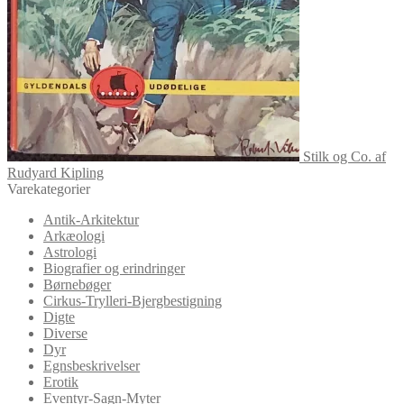
Stilk og Co. af
Rudyard Kipling
Varekategorier
Antik-Arkitektur
Arkæologi
Astrologi
Biografier og erindringer
Børnebøger
Cirkus-Trylleri-Bjergbestigning
Digte
Diverse
Dyr
Egnsbeskrivelser
Erotik
Eventyr-Sagn-Myter