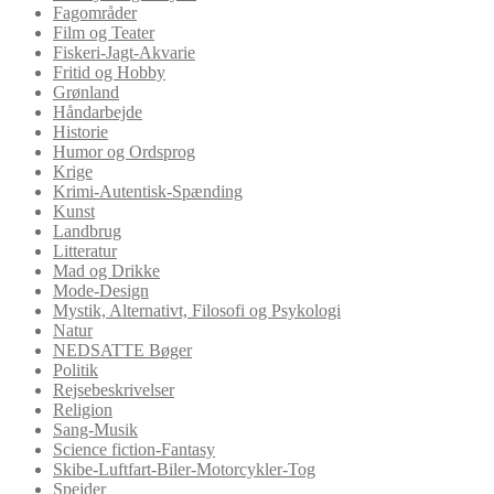
Fagområder
Film og Teater
Fiskeri-Jagt-Akvarie
Fritid og Hobby
Grønland
Håndarbejde
Historie
Humor og Ordsprog
Krige
Krimi-Autentisk-Spænding
Kunst
Landbrug
Litteratur
Mad og Drikke
Mode-Design
Mystik, Alternativt, Filosofi og Psykologi
Natur
NEDSATTE Bøger
Politik
Rejsebeskrivelser
Religion
Sang-Musik
Science fiction-Fantasy
Skibe-Luftfart-Biler-Motorcykler-Tog
Spejder