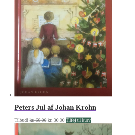
Peters Jul af Johan Krohn
Den
Den
Tilbud!
kr.
60.00
kr.
30.00
Tilføj til kurv
oprindelige
aktuelle
pris
pris