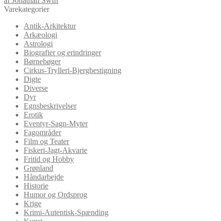
af Jonathan Swift
Varekategorier
Antik-Arkitektur
Arkæologi
Astrologi
Biografier og erindringer
Børnebøger
Cirkus-Trylleri-Bjergbestigning
Digte
Diverse
Dyr
Egnsbeskrivelser
Erotik
Eventyr-Sagn-Myter
Fagområder
Film og Teater
Fiskeri-Jagt-Akvarie
Fritid og Hobby
Grønland
Håndarbejde
Historie
Humor og Ordsprog
Krige
Krimi-Autentisk-Spænding