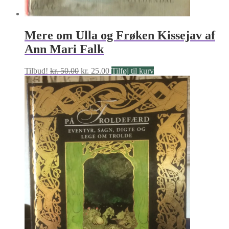
Mere om Ulla og Frøken Kissejav af
Ann Mari Falk
Den
Den
Tilbud!
kr.
50.00
kr.
25.00
Tilføj til kurv
oprindelige
aktuelle
pris
pris
var:
er:
kr. 50.00.
kr. 25.00.