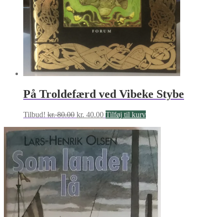
På Troldefærd ved Vibeke Stybe
Den
Den
Tilbud!
kr.
80.00
kr.
40.00
Tilføj til kurv
oprindelige
aktuelle
pris
pris
var:
er:
kr. 80.00.
kr. 40.00.