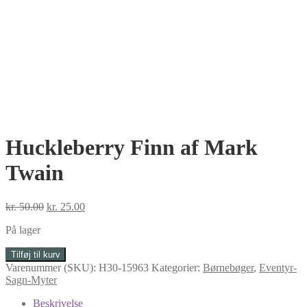
Huckleberry Finn af Mark
Twain
Den
Den
kr.
50.00
kr.
25.00
oprindelige
aktuelle
På lager
pris
pris
var:
er:
Huckleberry
Tilføj til kurv
kr. 50.00.
kr. 25.00.
Finn
Varenummer (SKU):
H30-15963
Kategorier:
Børnebøger
,
Eventyr-
af
Sagn-Myter
Mark
Twain
Beskrivelse