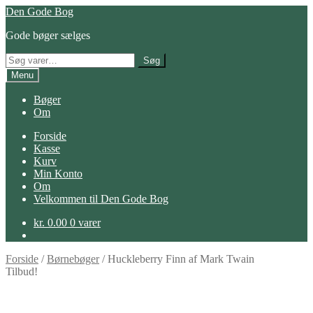
Spring
Spring
Den Gode Bog
til
til
Gode bøger sælges
navigation
indhold
Søg
Søg
efter:
Menu
Bøger
Om
Forside
Kasse
Kurv
Min Konto
Om
Velkommen til Den Gode Bog
kr.
0.00
0 varer
Forside
/
Børnebøger
/
Huckleberry Finn af Mark Twain
Tilbud!