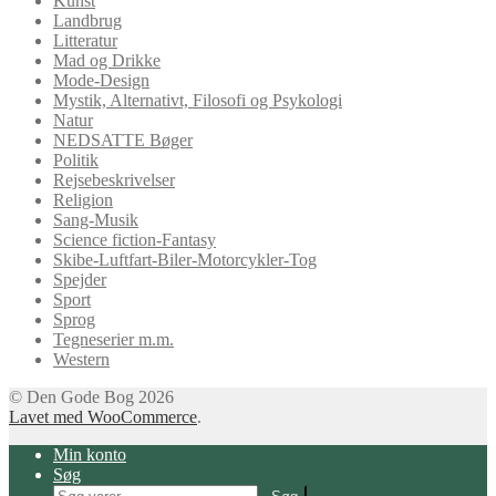
Kunst
Landbrug
Litteratur
Mad og Drikke
Mode-Design
Mystik, Alternativt, Filosofi og Psykologi
Natur
NEDSATTE Bøger
Politik
Rejsebeskrivelser
Religion
Sang-Musik
Science fiction-Fantasy
Skibe-Luftfart-Biler-Motorcykler-Tog
Spejder
Sport
Sprog
Tegneserier m.m.
Western
© Den Gode Bog 2026
Lavet med WooCommerce
.
Min konto
Søg
Søg