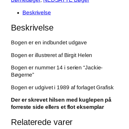
af
Beskrivelse
Judith
M.
Beskrivelse
Berrisford
antal
Bogen er en indbundet udgave
Bogen er illustreret af Birgit Helen
Bogen er nummer 14 i serien “Jackie-
Bøgerne”
Bogen er udgivet i 1989 af forlaget Grafisk
Der er skrevet hilsen med kuglepen på
forreste side ellers et flot eksemplar
Relaterede varer