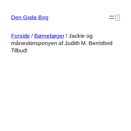
Spring
til
Den Gode Bog
indhold
Forside
/
Børnebøger
/ Jackie og
måneskinsponyen af Judith M. Berrisford
Tilbud!