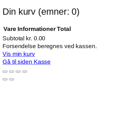
Din kurv
(emner: 0)
Vare
Informationer
Total
Subtotal
kr. 0.00
Varer
Forsendelse beregnes ved kassen.
Vis min kurv
i
Gå til siden Kasse
indkøbskurv