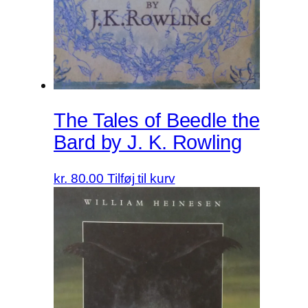
The Tales of Beedle the
Bard by J. K. Rowling
kr.
80.00
Tilføj til kurv