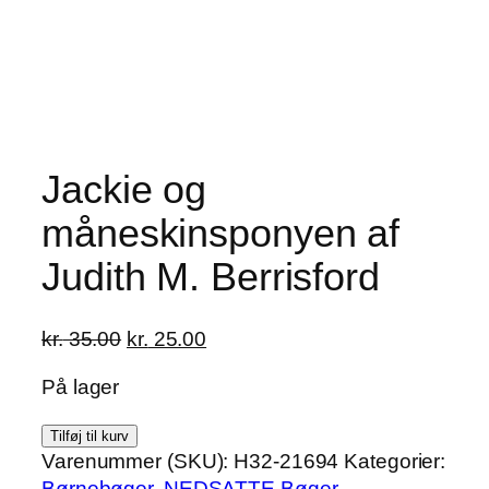
Jackie og
måneskinsponyen af
Judith M. Berrisford
Den
Den
kr.
35.00
kr.
25.00
oprindelige
aktuelle
På lager
pris
pris
var:
er:
Jackie
Tilføj til kurv
kr. 35.00.
kr. 25.00.
og
Varenummer (SKU):
H32-21694
Kategorier:
måneskinsponyen
Børnebøger
,
NEDSATTE Bøger