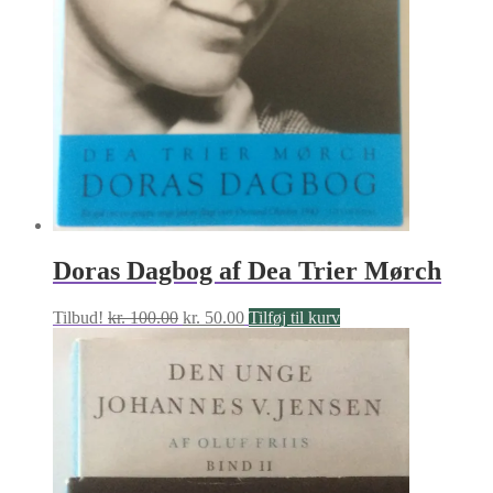
Doras Dagbog af Dea Trier Mørch
Den
Den
Tilbud!
kr.
100.00
kr.
50.00
Tilføj til kurv
oprindelige
aktuelle
pris
pris
var:
er:
kr. 100.00.
kr. 50.00.