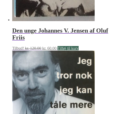
Den unge Johannes V. Jensen af Oluf
Friis
Den
Den
Tilbud!
kr.
120.00
kr.
60.00
Tilføj til kurv
oprindelige
aktuelle
pris
pris
var:
er:
kr. 120.00.
kr. 60.00.