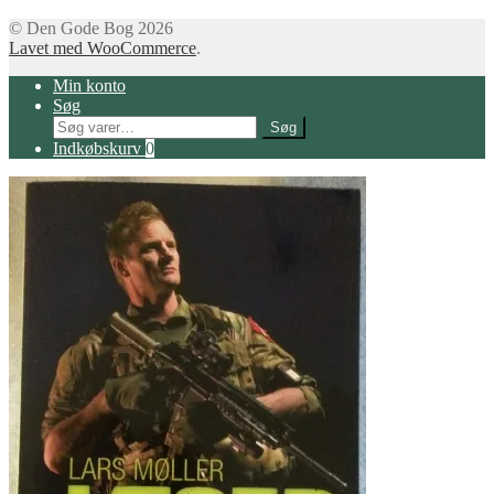
© Den Gode Bog 2026
Lavet med WooCommerce
.
Min konto
Søg
Søg
Søg
efter:
Indkøbskurv
0