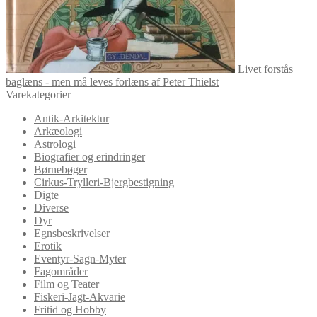
Livet forstås
baglæns - men må leves forlæns af Peter Thielst
Varekategorier
Antik-Arkitektur
Arkæologi
Astrologi
Biografier og erindringer
Børnebøger
Cirkus-Trylleri-Bjergbestigning
Digte
Diverse
Dyr
Egnsbeskrivelser
Erotik
Eventyr-Sagn-Myter
Fagområder
Film og Teater
Fiskeri-Jagt-Akvarie
Fritid og Hobby