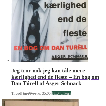
Jeg tror nok jeg kan tåle mere
kærlighed end de fleste – En bog om
Dan Túrell af Asger Schnack
Den
Den
Tilbud!
kr.
70.00
kr.
35.00
Tilføj til kurv
oprindelige
aktuelle
pris
pris
var:
er: