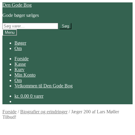
Spring
Spring
Den Gode Bog
til
til
Gode bøger sælges
navigation
indhold
Søg
Søg
efter:
Menu
Bøger
Om
Forside
Kasse
Kurv
Min Konto
Om
Velkommen til Den Gode Bog
kr.
0.00
0 varer
Forside
/
Biografier og erindringer
/
Jæger 200 af Lars Møller
Tilbud!