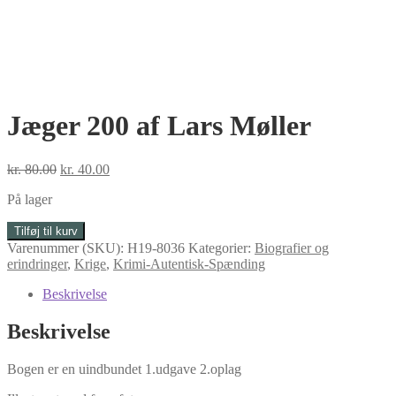
Jæger 200 af Lars Møller
Den
Den
kr.
80.00
kr.
40.00
oprindelige
aktuelle
På lager
pris
pris
var:
er:
Jæger
Tilføj til kurv
kr. 80.00.
kr. 40.00.
200
Varenummer (SKU):
H19-8036
Kategorier:
Biografier og
af
erindringer
,
Krige
,
Krimi-Autentisk-Spænding
Lars
Møller
Beskrivelse
antal
Beskrivelse
Bogen er en uindbundet 1.udgave 2.oplag