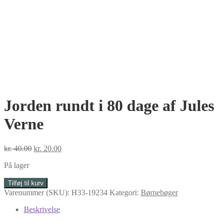
Jorden rundt i 80 dage af Jules
Verne
Den
Den
kr.
40.00
kr.
20.00
oprindelige
aktuelle
På lager
pris
pris
var:
er:
Jorden
Tilføj til kurv
kr. 40.00.
kr. 20.00.
rundt
Varenummer (SKU):
H33-19234
Kategori:
Børnebøger
i
80
Beskrivelse
dage