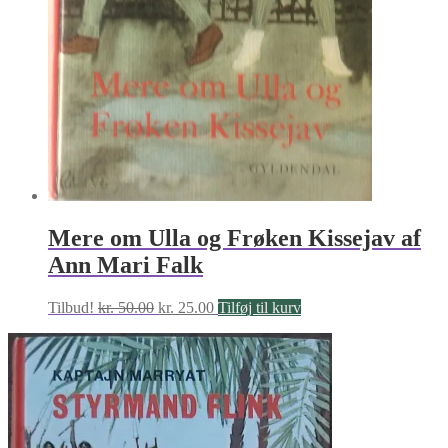
Mere om Ulla og Frøken Kissejav af
Ann Mari Falk
Den
Den
Tilbud!
kr.
50.00
kr.
25.00
Tilføj til kurv
oprindelige
aktuelle
pris
pris
var:
er:
kr. 50.00.
kr. 25.00.