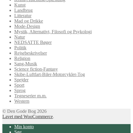
Kunst
Landbrug
Litteratur
Mad og Drikke
Mode-Design
Mystik, Alternativt, Filosofi og Psykologi
Natur
NEDSATTE Bøger
Politik
Rejsebeskrivelser
Religion
Sang-Musik
Science fiction-Fantasy
Skibe-Luftfart-Biler-Motorcykler-Tog
Spejder
Sport
Sprog
Tegneserier m.m.
Western
© Den Gode Bog 2026
Lavet med WooCommerce
.
Min konto
Søg