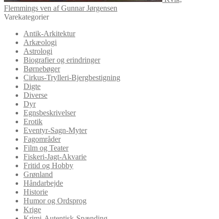
Flemmings ven af Gunnar Jørgensen
Varekategorier
Antik-Arkitektur
Arkæologi
Astrologi
Biografier og erindringer
Børnebøger
Cirkus-Trylleri-Bjergbestigning
Digte
Diverse
Dyr
Egnsbeskrivelser
Erotik
Eventyr-Sagn-Myter
Fagområder
Film og Teater
Fiskeri-Jagt-Akvarie
Fritid og Hobby
Grønland
Håndarbejde
Historie
Humor og Ordsprog
Krige
Krimi-Autentisk-Spænding