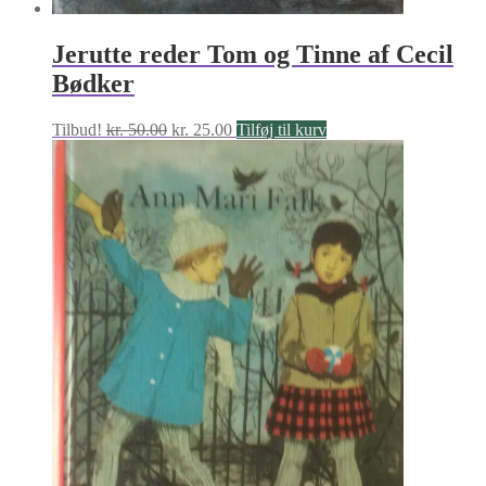
Jerutte reder Tom og Tinne af Cecil
Bødker
Den
Den
Tilbud!
kr.
50.00
kr.
25.00
Tilføj til kurv
oprindelige
aktuelle
pris
pris
var:
er:
kr. 50.00.
kr. 25.00.