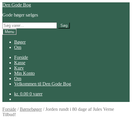
Spring
Spring
Den Gode Bog
til
til
Gode bøger sælges
navigation
indhold
Søg
Søg
efter:
Menu
Bøger
Om
Forside
Kasse
Kurv
Min Konto
Om
Velkommen til Den Gode Bog
kr.
0.00
0 varer
Forside
/
Børnebøger
/
Jorden rundt i 80 dage af Jules Verne
Tilbud!