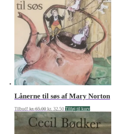
Lånerne til søs af Mary Norton
Den
Den
Tilbud!
kr.
65.00
kr.
32.50
Tilføj til kurv
oprindelige
aktuelle
pris
pris
var:
er:
kr. 65.00.
kr. 32.50.