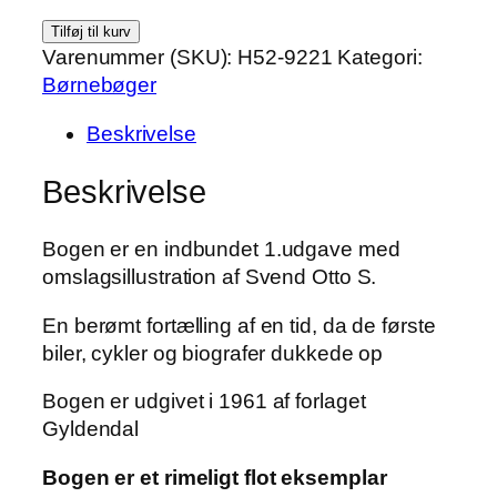
Josefine
Tilføj til kurv
Posekigger
Varenummer (SKU):
H52-9221
Kategori:
af
Børnebøger
Ellen
Beskrivelse
Kvist
antal
Beskrivelse
Bogen er en indbundet 1.udgave med
omslagsillustration af Svend Otto S.
En berømt fortælling af en tid, da de første
biler, cykler og biografer dukkede op
Bogen er udgivet i 1961 af forlaget
Gyldendal
Bogen er et rimeligt flot eksemplar