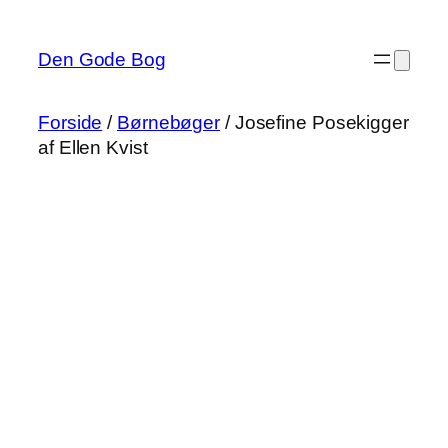
Spring
til
Den Gode Bog
indhold
Forside
/
Børnebøger
/ Josefine Posekigger
af Ellen Kvist