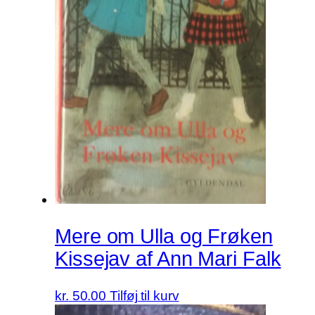
Mere om Ulla og Frøken
Kissejav af Ann Mari Falk
kr.
50.00
Tilføj til kurv