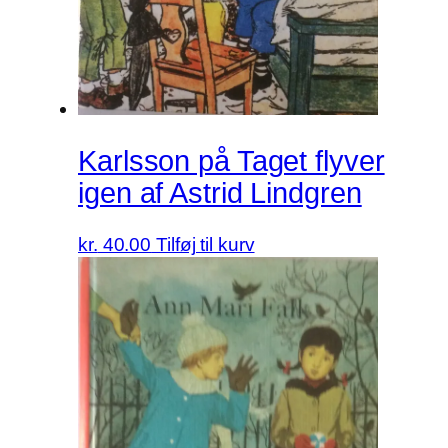
Karlsson på Taget flyver
igen af Astrid Lindgren
kr.
40.00
Tilføj til kurv