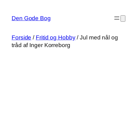
Spring
til
Den Gode Bog
indhold
Forside
/
Fritid og Hobby
/ Jul med nål og
tråd af Inger Korreborg