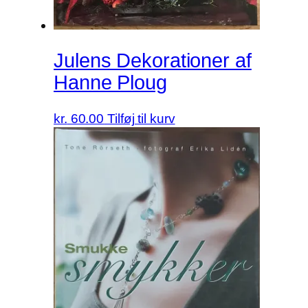
Julens Dekorationer af
Hanne Ploug
kr.
60.00
Tilføj til kurv