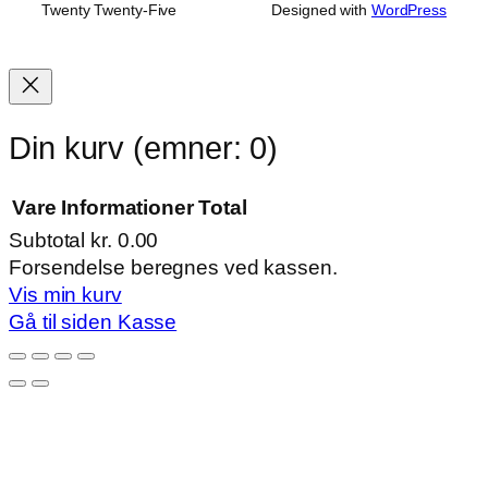
Twenty Twenty-Five
Designed with
WordPress
Din kurv
(emner: 0)
Vare
Informationer
Total
Subtotal
kr. 0.00
Varer
Forsendelse beregnes ved kassen.
Vis min kurv
i
Gå til siden Kasse
indkøbskurv