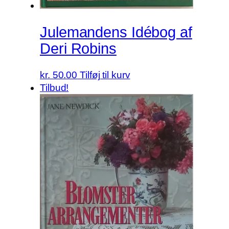
Julemandens Idébog af
Deri Robins
kr.
50.00
Tilføj til kurv
Tilbud!